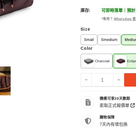
庫存:
可即時落單｜預計到
*急用？
WhatsApp
Size
Small
Smedium
Medi
Color
Charcoal
Eclip
減少 PEAK DESIGN P
增加 PEA
機構可享30天數期
索取正式報價單
購物保障
7天內有壞包換