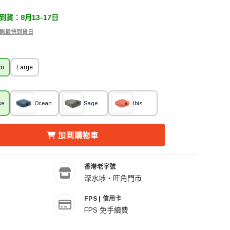
貨：8月13-17日
 查詢最快到貨日
um
Large
se
Ocean
Sage
Ibis
ACKING CUBE MEDIUM ECLIPSE 收納方塊 (中 – 紅色) 的數
K DESIGN PACKING CUBE MEDIUM ECLIPSE 收納方塊 (
加到購物車
香港老字號
深水埗・旺角門市
FPS | 信用卡
FPS 免手續費