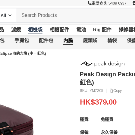
電話查詢 5409 0937
品
濾鏡
相機袋
相機配件
電池
Rig 配件
攝錄器
包
手提包
配件包
內膽
鏡頭袋
槍袋
保
 Eclipse 收納方塊 (中 – 紅色)
Peak Design Pack
紅色)
|
Copy
SKU:
YM7205
HK$379.00
運費:
免運費
保養:
永久保養