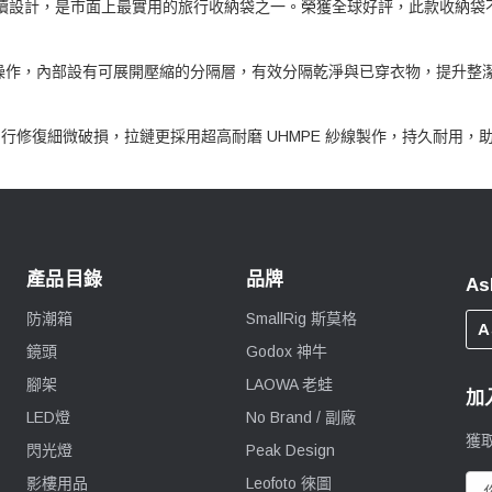
合極致耐用性與可持續設計，是市面上最實用的旅行收納袋之一。榮獲全球好評，此款收納
且更易操作，內部設有可展開壓縮的分隔層，有效分隔乾淨與已穿衣物，提升整
料製成，可自行修復細微破損，拉鏈更採用超高耐磨 UHMPE 紗線製作，持久耐用，
產品目錄
品牌
As
防潮箱
SmallRig 斯莫格
A
鏡頭
Godox 神牛
腳架
LAOWA 老蛙
加
LED燈
No Brand / 副廠
獲
閃光燈
Peak Design
影樓用品
Leofoto 徠圖
電