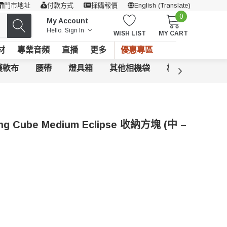
門市地址
付款方式
採購報價
English (Translate)
0
My Account
Hello.
Sign In
WISH LIST
MY CART
材
專業音頻
直播
更多
優惠專區
護軟布
腰帶
燈具箱
其他相機袋
相機袋配件
ing Cube Medium Eclipse 收納方塊 (中 –