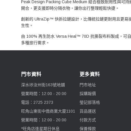
Peak Design Packing Cube Medium 結
開合，更支援即時分隔衣物，讓你出行整理輕鬆快捷。
創新的 UltraZip™ 快拆拉鏈設計，比傳統拉鏈更耐用
生性。
由 100% 再生防水 Versa Heal™ 70D 抗撕裂布
多種旅行需求。
門市資料
更多資料
深水埗汝州街163號地舖
門市地址
營業時間：12:00 - 20:00
採購報價
電話：2725 2373
瑩記部落格
旺角山東街中僑商業大廈1101
貨品運送
營業時間：12:00 - 20:00
付款方式
*旺角店逢星期日休息
保養條款