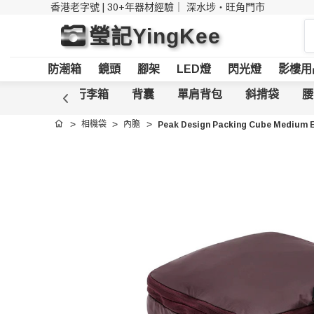
香港老字號 | 30+年器材經驗｜
深水埗・旺角門市
搜
瑩記YingKee
索
防潮箱
鏡頭
腳架
LED燈
閃光燈
影樓用
安全箱
行李箱
背囊
單肩背包
斜揹袋
腰
相機袋
內膽
Peak Design Packing Cube Medium
首頁