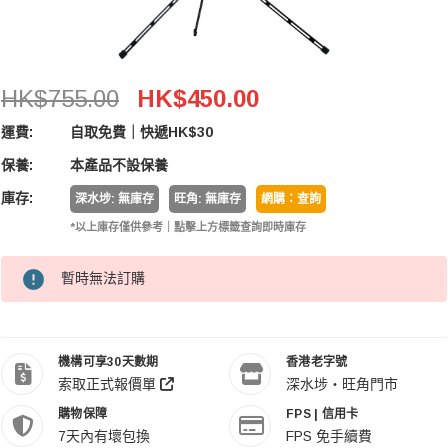
Phottix Padat 198 Carbon Light Stand 碳纖五節燈架
HK$755.00
HK$450.00
運費:
自取免費｜快遞HK$30
保養:
本產品不設保養
庫存:
深水埗: 無庫存
旺角: 無庫存
網購：查詢
*以上庫存僅供參考｜點擊上方標籤查詢即時庫存
暫時無法訂購
機構可享30天數期
香港老字號
索取正式報價單
深水埗・旺角門市
購物保障
FPS | 信用卡
7天內有壞包換
FPS 免手續費