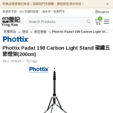
×
旺角店逢星期日休息；如欲到門市選購，歡迎前往深水埗店。
香港老字號｜30+年器材經驗｜
深水埗・旺角門市
English
0
搜
索
影樓用品
Phottix Padat 198 Carbon Light Stand 碳纖五節燈架(200cm)
燈架
輕型燈腳
Phottix Padat 198 Carbon Light Stand 碳纖五
節燈架(200cm)
SKU:
YK4675
|
Copy