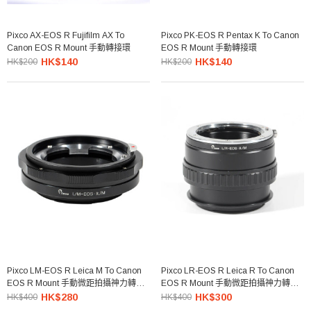
Pixco AX-EOS R Fujifilm AX To
Pixco PK-EOS R Pentax K To Canon
Canon EOS R Mount 手動轉接環
EOS R Mount 手動轉接環
HK$140
HK$140
HK$200
HK$200
Pixco LM-EOS R Leica M To Canon
Pixco LR-EOS R Leica R To Canon
EOS R Mount 手動微距拍攝神力轉接
EOS R Mount 手動微距拍攝神力轉接
環
環
HK$280
HK$300
HK$400
HK$400