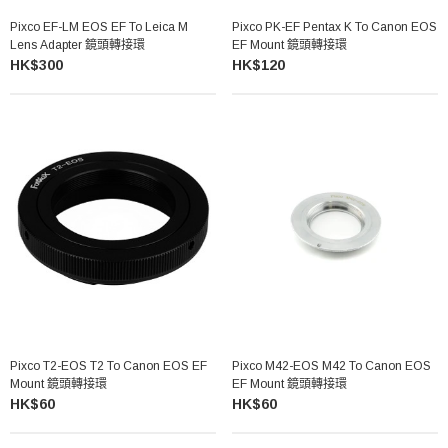
Pixco EF-LM EOS EF To Leica M
Pixco PK-EF Pentax K To Canon EOS
Lens Adapter 鏡頭轉接環
EF Mount 鏡頭轉接環
HK$300
HK$120
Pixco T2-EOS T2 To Canon EOS EF
Pixco M42-EOS M42 To Canon EOS
Mount 鏡頭轉接環
EF Mount 鏡頭轉接環
HK$60
HK$60