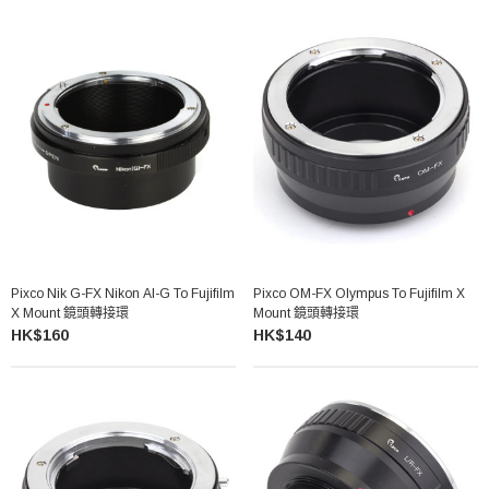
Pixco Nik G-FX Nikon AI-G To Fujifilm
Pixco OM-FX Olympus To Fujifilm X
X Mount 鏡頭轉接環
Mount 鏡頭轉接環
HK$160
HK$140