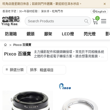
×
旺角店逢星期日休息；如欲到門市選購，歡迎前往深水埗店。
香港老字號｜30+年器材經驗｜
深水埗・旺角門市
English
0
搜
索
防潮箱
鏡頭
腳架
LED燈
閃光燈
影
Pixco 百攝寶
首頁
主力攝影配件和鏡頭轉接環，常見於不同相機系統
Pixco 百攝寶
之間的手動或電子轉接方案。適合想重用舊鏡、嘗
試不同接環鏡頭或補充基本攝影配件的用家，選購
時要按機身和鏡頭接環核對。