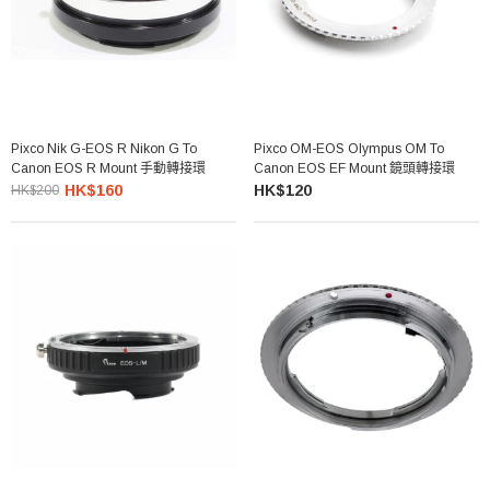
Pixco Nik G-EOS R Nikon G To
Pixco OM-EOS Olympus OM To
Canon EOS R Mount 手動轉接環
Canon EOS EF Mount 鏡頭轉接環
HK$160
HK$120
HK$200