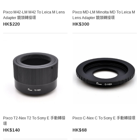
Pixco M42-LM M42 To Leica M Lens
Pixco MD-LM Minolta MD To Leica M
Adapter 鏡頭轉接環
Lens Adapter 鏡頭轉接環
HK$220
HK$300
Pixco T2-Nex T2 To Sony E 手動轉接
Pixco C-Nex C To Sony E 手動轉接環
環
HK$140
HK$68