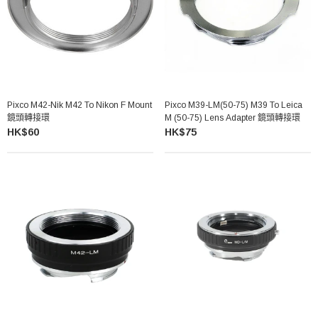
Pixco M42-Nik M42 To Nikon F Mount
Pixco M39-LM(50-75) M39 To Leica
鏡頭轉接環
M (50-75) Lens Adapter 鏡頭轉接環
HK$60
HK$75