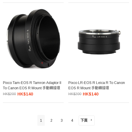
Pixco Tam-EOS R Tamron Adaptor II
Pixco LR-EOS R Leica R To Canon
To Canon EOS R Mount 手動轉接環
EOS R Mount 手動轉接環
HK$140
HK$140
HK$200
HK$200
下頁
1
2
3
4