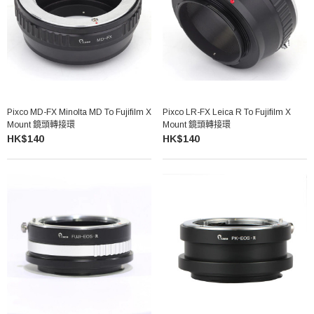
Pixco MD-FX Minolta MD To Fujifilm X
Pixco LR-FX Leica R To Fujifilm X
Mount 鏡頭轉接環
Mount 鏡頭轉接環
HK$140
HK$140