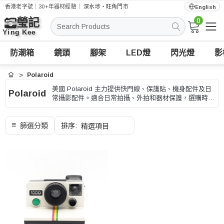
香港老字號｜30+年器材經驗｜
深水埗・旺角門市
English
0
搜
索
防潮箱
鏡頭
腳架
LED燈
閃光燈
影
Polaroid
首頁
美國 Polaroid 主力提供快門線、保護貼、機身配件及日
Polaroid
常攝影配件。適合日常拍攝、外拍和器材保護，選購時可
按相機型號、接口和安裝方式、型號和用途核對。