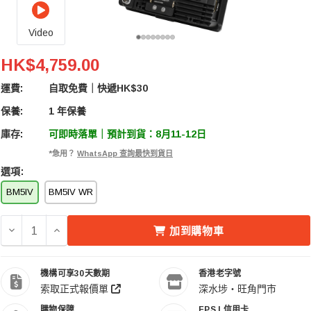
Video
Portkeys BM5IV 5.5" Wide Color Gamut On-Cam
HK$4,759.00
運費:
自取免費｜快遞HK$30
保養:
1 年保養
庫存:
可即時落單｜預計到貨：8月11-12日
*急用？
WhatsApp 查詢最快到貨日
選項:
BM5IV
BM5IV WR
減少 PORTKEYS BM5IV 5.5" WIDE COLOR GAMUT 
增加 PORTKEYS BM5IV 5.5" WIDE COLOR 
加到購物車
機構可享30天數期
香港老字號
索取正式報價單
深水埗・旺角門市
購物保障
FPS | 信用卡