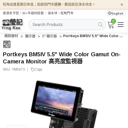
×
旺角店逢星期日休息；如欲到門市選購，歡迎前往深水埗店。
香港老字號｜30+年器材經驗｜
深水埗・旺角門市
English
0
搜
索
攝錄器材
Portkeys BM5IV 5.5" Wide Color Gamut On-Camera Monitor 高亮度監視器
顯示器
5" 顯示器
Portkeys BM5IV 5.5" Wide Color Gamut On-
Camera Monitor 高亮度監視器
SKU:
YM5673
|
Copy