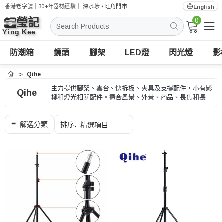
香港老字號｜30+年器材經驗｜
深水埗・旺角門市
English
0
搜
索
防潮箱
鏡頭
腳架
LED燈
閃光燈
影
Qihe
首頁
主力提供腳架、雲台、快拆板、夾具及支撐配件，亦有影
Qihe
樓和燈光相關配件。適合風景、外景、商品、長焦和長時
間拍攝，選購時可按承重、高度、收納長度和快拆規格、
型號和用途核對。