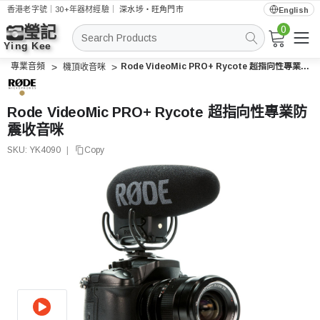
香港老字號｜30+年器材經驗｜
深水埗・旺角門市
English
0
搜
索
專業音頻
Rode VideoMic PRO+ Rycote 超指向性專業防震收音咪
機頂收音咪
Rode VideoMic PRO+ Rycote 超指向性專業防
震收音咪
SKU:
YK4090
|
Copy