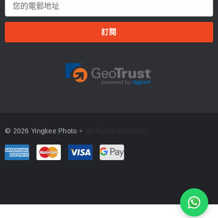
電
郵
地
址
© 2026 Yingkee Photo。
All Rights Reserved.