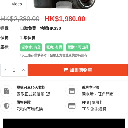
Video
Rode VideoMic PRO+ Rycote 超指向性專業防震收音
HK$2,380.00
HK$1,980.00
運費:
自取免費｜快遞HK$30
保養:
1 年保養
庫存:
深水埗: 有貨
旺角: 有貨
網購：可出貨
*以上庫存僅供參考｜點擊上方標籤查詢即時庫存
減少 RODE VIDEOMIC PRO+ RYCOTE 超指向性專業防震
增加 RODE VIDEOMIC PRO+ RYCOTE 超指
加到購物車
機構可享30天數期
香港老字號
索取正式報價單
深水埗・旺角門市
購物保障
FPS | 信用卡
7天內有壞包換
FPS 免手續費