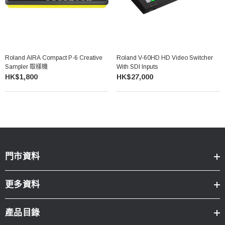
Roland AIRA Compact P-6 Creative
Roland V-60HD HD Video Switcher
Sampler 取樣機
With SDI Inputs
HK$1,800
HK$27,000
門市資料
更多資料
產品目錄