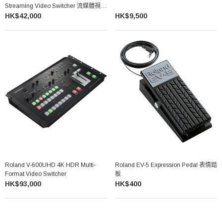
Streaming Video Switcher 流媒體視頻
切換器
HK$42,000
HK$9,500
Roland V-600UHD 4K HDR Multi-
Roland EV-5 Expression Pedal 表情踏
Format Video Switcher
板
HK$93,000
HK$400