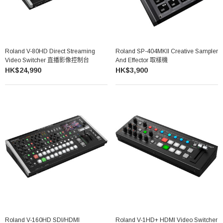
Roland V-80HD Direct Streaming
Roland SP-404MKII Creative Sampler
Video Switcher 直播影像控制台
And Effector 取樣機
HK$24,990
HK$3,900
Roland V-160HD SDI/HDMI
Roland V-1HD+ HDMI Video Switcher