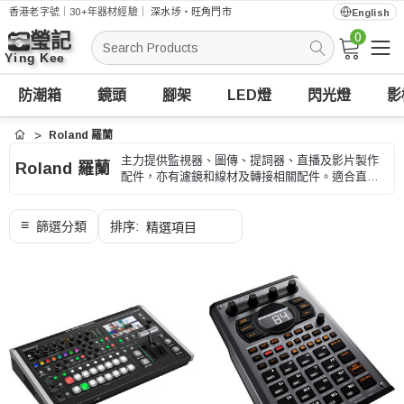
香港老字號｜30+年器材經驗｜
深水埗・旺角門市
English
0
搜
索
防潮箱
鏡頭
腳架
LED燈
閃光燈
影
Roland 羅蘭
首頁
主力提供監視器、圖傳、提詞器、直播及影片製作
Roland 羅蘭
配件，亦有濾鏡和線材及轉接相關配件。適合直
播、活動、監看、訪問和影片製作，選購時可按輸
入輸出接口、供電和拍攝流程、型號和用途核對。