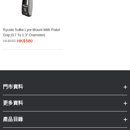
Rycote Softie Lyre Mount With Pistol
Grip (0.7 To 1.3" Diameter)
HK$580
HK$880
門市資料
更多資料
產品目錄