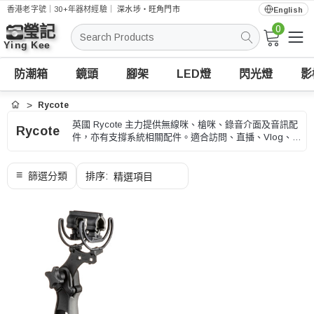
香港老字號｜30+年器材經驗｜
深水埗・旺角門市
English
0
搜
索
防潮箱
鏡頭
腳架
LED燈
閃光燈
影
Rycote
首頁
英國 Rycote 主力提供無線咪、槍咪、錄音介面及音訊配
Rycote
件，亦有支撐系統相關配件。適合訪問、直播、Vlog、錄
音和影片製作，選購時可按接頭、無線/有線方式和收音
距離、型號和用途核對。