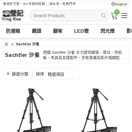
香港老字號｜30+年器材經驗｜
深水埗・旺角門市
English
0
搜
索
防潮箱
鏡頭
腳架
LED燈
閃光燈
影
Sachtler 沙雀
首頁
德國 Sachtler 沙雀 主力提供腳架、雲台、快拆
Sachtler 沙雀
板、夾具及支撐配件，亦有直播及影片相關配
件。適合風景、外景、商品、長焦和長時間拍
攝，選購時可按承重、高度、收納長度和快拆規
格、型號和用途核對。