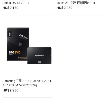
Shield USB 3.2 1TB
Touch 2TB 移動固態硬碟 2TB
HK$2,180
HK$2,980
Samsung 三星 SSD 870 EVO SATA III
2.5" 2TB (MZ-77E2T0BW)
HK$2,980