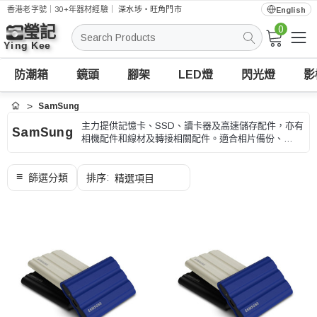
香港老字號｜30+年器材經驗｜
深水埗・旺角門市
English
0
搜
索
防潮箱
鏡頭
腳架
LED燈
閃光燈
影
SamSung
首頁
主力提供記憶卡、SSD、讀卡器及高速儲存配件，亦有
SamSung
相機配件和線材及轉接相關配件。適合相片備份、
4K/8K 錄影和高速資料傳輸，選購時可按容量、速度級
別和相機兼容性、型號和用途核對。