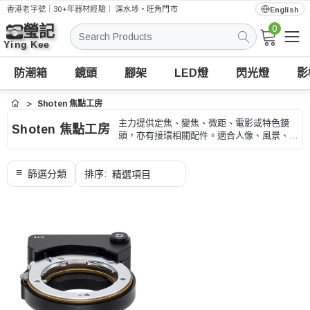
香港老字號｜30+年器材經驗｜
深水埗・旺角門市
English
0
搜
索
防潮箱
鏡頭
腳架
LED燈
閃光燈
影
Shoten 焦點工房
首頁
主力提供定焦、變焦、微距、電影或特色鏡
Shoten 焦點工房
頭，亦有接環相關配件。適合人像、風景、微
距、街拍和創意影像，選購時可按接環、焦
段、光圈和對焦方式、型號和用途核對。