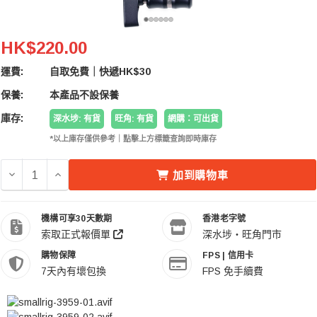
SmallRig 3959 11" Rosette Arm 定位柱魔術手臂
HK$220.00
運費:
自取免費｜快遞HK$30
保養:
本產品不設保養
庫存:
深水埗: 有貨
旺角: 有貨
網購：可出貨
*以上庫存僅供參考｜點擊上方標籤查詢即時庫存
減少 SMALLRIG 3959 11" ROSETTE ARM 定位柱魔術手臂
增加 SMALLRIG 3959 11" ROSETTE ARM 定
加到購物車
機構可享30天數期
香港老字號
索取正式報價單
深水埗・旺角門市
購物保障
FPS | 信用卡
7天內有壞包換
FPS 免手續費