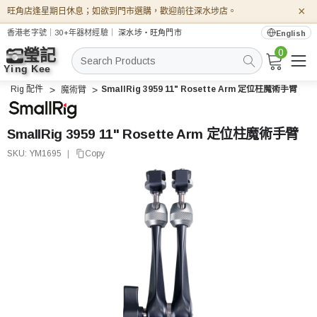
×
旺角店逢星期日休息；如欲到門市選購，歡迎前往深水埗店。
香港老字號｜30+年器材經驗｜
深水埗・旺角門市
English
0
搜
索
Rig 配件
SmallRig 3959 11" Rosette Arm 定位柱魔術手臂
魔術臂
SmallRig 3959 11" Rosette Arm 定位柱魔術手臂
SKU:
YM1695
|
Copy