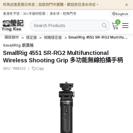
×
旺角店逢星期日休息；如欲到門市選購，歡迎前往深水埗店。
香港老字號｜30+年器材經驗｜
深水埗・旺角門市
English
0
搜
索
攝錄器材
SmallRig 4551 SR-RG2 Multifunctional Wireless Shooting Grip 多功能無線拍攝手柄
穩定器
相機穩定器
SmallRig 斯莫格
SmallRig 4551 SR-RG2 Multifunctional
Wireless Shooting Grip 多功能無線拍攝手柄
SKU:
YM6152
|
Copy