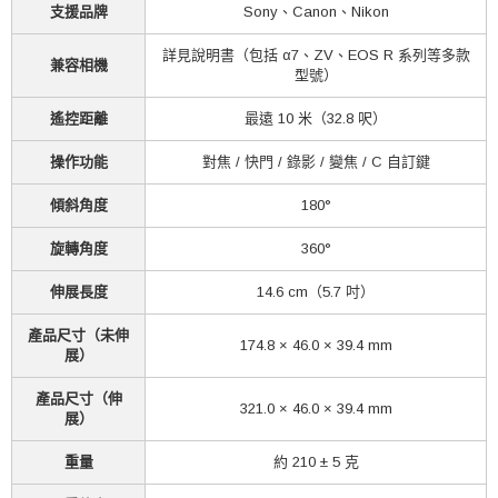
支援品牌
Sony、Canon、Nikon
詳見說明書（包括 α7、ZV、EOS R 系列等多款
兼容相機
型號）
遙控距離
最遠 10 米（32.8 呎）
操作功能
對焦 / 快門 / 錄影 / 變焦 / C 自訂鍵
傾斜角度
180°
旋轉角度
360°
伸展長度
14.6 cm（5.7 吋）
產品尺寸（未伸
174.8 × 46.0 × 39.4 mm
展）
產品尺寸（伸
321.0 × 46.0 × 39.4 mm
展）
重量
約 210 ± 5 克