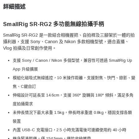
詳細描述
SmallRig SR-RG2 多功能無線拍攝手柄
SmallRig SR-RG2 是一款結合相機握把、自拍桿及三腳架於一體的拍
攝利器，支援 Sony、Canon 及 Nikon 多款相機型號，適合直播、
Vlog 拍攝及日常創作使用。
支援 Sony / Canon / Nikon 多個型號，兼容性可透過 SmallRig Up
App 升級擴展
模組化磁吸式無線遙控，10 米操作距離，支援對焦、快門、錄影、變
焦、C鍵自訂
伸縮設計可延長至 14.6cm，支援 360° 旋轉與 180° 傾斜，滿足多角
度拍攝需求
未伸長情況下最大承重 1.5kg，伸長時承重達 0.8kg，穩固支撐各類
裝置
內置 USB-C 充電接口，2.5 小時充滿電後可連續使用約 40 小時
機身緊湊輕便，僅 154.5mm，便於收納攜帶