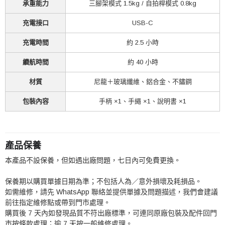
承重能力
三腳架模式 1.5kg / 自拍桿模式 0.8kg
充電接口
USB-C
充電時間
約 2.5 小時
續航時間
約 40 小時
材質
尼龍＋玻璃纖維、鋁合金、不鏽鋼
包裝內容
手柄 ×1、手繩 ×1、說明書 ×1
產品保養
本產品不設保養，但如遇出廠問題，七日內可免費更換。
保養期以購買單據日期為準；不包括人為／意外損壞及耗損品。
如需維修，請先 WhatsApp 聯絡並提供單據及問題描述，我們會建議
前往指定維修點或帶到門市處理。
購買後 7 天內如發現品質不符出廠標準，可連同原廠包裝及配件回門
市按條款處理；逾 7 天按一般維修處理。