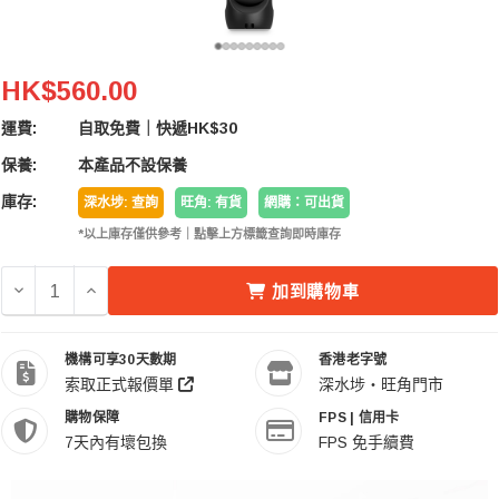
SmallRig 4551 SR-RG2 Multifunctional Wirele
HK$560.00
運費:
自取免費｜快遞HK$30
保養:
本產品不設保養
庫存:
深水埗: 查詢
旺角: 有貨
網購：可出貨
*以上庫存僅供參考｜點擊上方標籤查詢即時庫存
減少 SMALLRIG 4551 SR-RG2 MULTIFUNCTIONAL W
增加 SMALLRIG 4551 SR-RG2 MULTIFUNCTI
加到購物車
機構可享30天數期
香港老字號
索取正式報價單
深水埗・旺角門市
購物保障
FPS | 信用卡
7天內有壞包換
FPS 免手續費