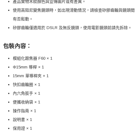
產品實物木紋顏色與宣傳圖片或有差異。
使用高阻尼變焦鏡頭時，如出現滑動情況，請檢查矽膠齒輪與鏡頭間
有否鬆動。
矽膠齒輪僅適用於 DSLR 及無反鏡頭，使用電影鏡頭前請先拆除。
包裝內容：
模組化跟焦器 F60 × 1
Φ15mm 導桿 × 1
15mm 單導桿夾 × 1
快扣齒輪圈 × 1
內六角扳手 × 1
便攜收納袋 × 1
操作指南 × 1
說明書 × 1
保用證 × 1