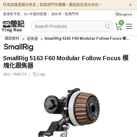
×
旺角店逢星期日休息；如欲到門市選購，歡迎前往深水埗店。
香港老字號｜30+年器材經驗｜
深水埗・旺角門市
English
0
搜
索
攝錄器材
SmallRig 5163 F60 Modular Follow Focus 模塊化跟焦器
追焦器
SmallRig 5163 F60 Modular Follow Focus 模
塊化跟焦器
SKU:
YM6179
|
Copy