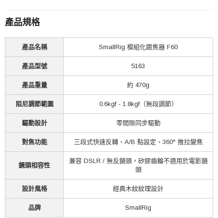
產品規格
產品名稱
SmallRig 模組化跟焦器 F60
產品型號
5163
產品重量
約 470g
阻尼調節範圍
0.6kgf - 1.8kgf（無段調節）
驅動設計
零間隙同步驅動
對焦功能
三段式快速反轉、A/B 點設定、360° 推拉變焦
兼容 DSLR / 無反鏡頭，矽膠齒輪不適用於電影鏡
鏡頭相容性
頭
設計風格
經典木紋紋理設計
品牌
SmallRig