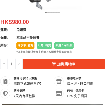
SmallRig 5163 F60 Modular Follow Focus 模塊化跟
HK$980.00
運費:
免運費
保養:
本產品不設保養
庫存:
深水埗: 查詢
旺角: 有貨
網購：可出貨
*以上庫存僅供參考｜點擊上方標籤查詢即時庫存
減少 SMALLRIG 5163 F60 MODULAR FOLLOW FOCU
增加 SMALLRIG 5163 F60 MODULAR FOLLO
加到購物車
機構可享30天數期
香港老字號
索取正式報價單
深水埗・旺角門市
購物保障
FPS | 信用卡
7天內有壞包換
FPS 免手續費