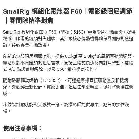
SmallRig 模組化跟焦器 F60｜電影級阻尼調節
｜零間隙精準對焦
SmallRig 模組化跟焦器 F60（型號：5163）專為影片拍攝而設，提供
精確且順滑的鏡頭對焦體驗。其升級核心傳動機構確保零間隙對焦追
蹤，達致專業拍攝效果。
創新的無段阻尼調節功能，提供 0.6kgf 至 1.8kgf 的廣範圍動態調節，
靈活應對不同鏡頭的阻尼需求。支援三段式快速反向對焦轉動、雙段
式 A/B 點設置與解除，以及 360° 推拉變焦操作。
隨附矽膠驅動齒輪（ID: 3852），可通過摩擦直接驅動無反相機鏡
頭。外觀經重新設計，質感更佳，阻尼控制更精細，提升整體操控體
驗。
木紋設計融功能與美感於一身，為攝影師提供專業且經典的操作裝
備。
使用注意事項：