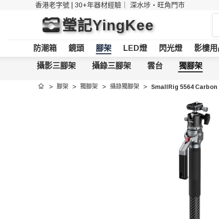
香港老字號 | 30+年器材經驗｜
深水埗・旺角門市
搜
瑩記YingKee
索
防潮箱
鏡頭
腳架
LED燈
閃光燈
影樓用
攝影三腳架
攝錄三腳架
雲台
獨腳架
腳架
獨腳架
攝錄獨腳架
SmallRig 5564 Carb
首頁