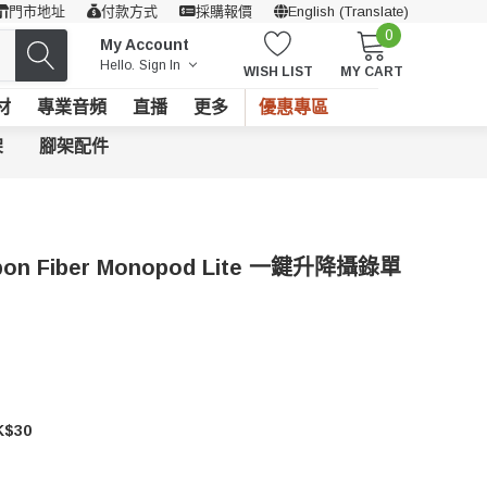
門市地址
付款方式
採購報價
English (Translate)
0
My Account
Hello.
Sign In
WISH LIST
MY CART
材
專業音頻
直播
更多
優惠專區
架
腳架配件
arbon Fiber Monopod Lite 一鍵升降攝錄單
$30