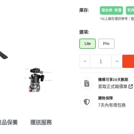
庫存:
深水埗: 有貨
旺角
*以上庫存僅供參考｜
選項:
Lite
Pro
減少 SMALLRIG 556
增加 SM
機構可享30天數期
索取正式報價單
購物保障
7天內有壞包換
產品保養
運送服務