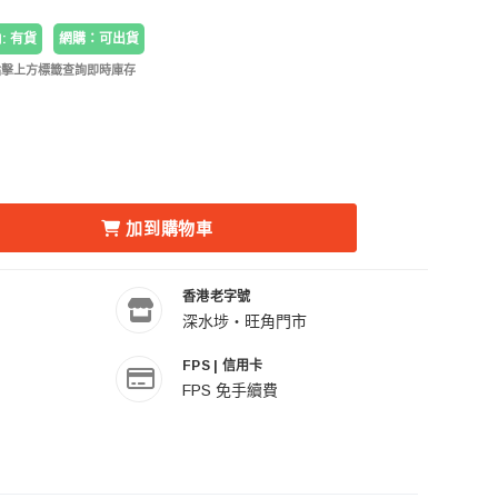
: 有貨
網購：可出貨
點擊上方標籤查詢即時庫存
4 CARBON FIBER MONOPOD LITE 一鍵升降攝錄單腳架 的數量
ALLRIG 5564 CARBON FIBER MONOPOD LITE 一鍵升
加到購物車
香港老字號
深水埗・旺角門市
FPS | 信用卡
FPS 免手續費