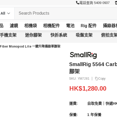
電話查詢 5409 0937
品
濾鏡
相機袋
相機配件
電池
Rig 配件
攝錄器
手機支架
迷你腳架
快拆系統
吸盤支架
俯拍支
on Fiber Monopod Lite 一鍵升降攝錄單腳架
SmallRig 5564 C
腳架
|
Copy
SKU:
YM7281
HK$1,280.00
運費:
自取免費｜快遞HK
保養:
1 年保養