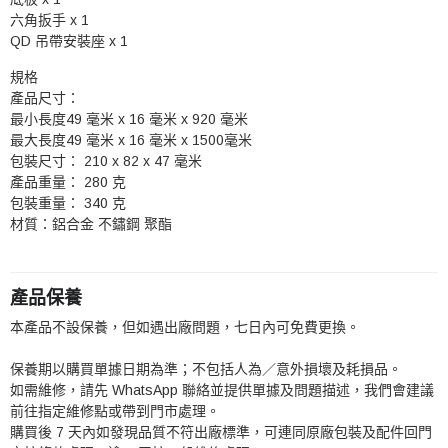
六角扳手 x 1
QD 吊帶安裝座 x 1
規格
產品尺寸：
最小長度
49 毫米 x 16 毫米 x 920 毫米
最大長度
49 毫米 x 16 毫米 x 1500毫米
包裝尺寸：
210 x 82 x 47 毫米
產品重量：
280 克
包裝重量：
340 克
材質：
鋁合金 不鏽鋼 聚酯
產品保養
本產品不設保養，但如遇出廠問題，七日內可免費更換。
保養期以購買單據日期為準；不包括人為／意外損壞及耗損品。
如需維修，請先 WhatsApp 聯絡並提供單據及問題描述，我們會建議
前往指定維修點或帶到門市處理。
購買後 7 天內如發現品質不符出廠標準，可連同原廠包裝及配件回門