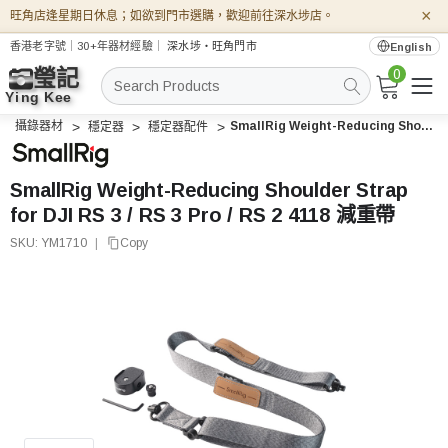
×
旺角店逢星期日休息；如欲到門市選購，歡迎前往深水埗店。
香港老字號｜30+年器材經驗｜
深水埗・旺角門市
English
0
搜
索
攝錄器材
SmallRig Weight-Reducing Shoulder Strap for DJI RS 3 / RS 3 Pro / RS 2 4118 減重帶
穩定器
穩定器配件
SmallRig Weight-Reducing Shoulder Strap
for DJI RS 3 / RS 3 Pro / RS 2 4118 減重帶
SKU:
YM1710
|
Copy