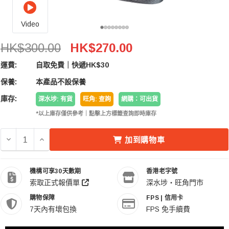
Video
SmallRig Weight-Reducing Shoulder Strap For DJI 
HK$300.00
HK$270.00
運費:
自取免費｜快遞HK$30
保養:
本產品不設保養
庫存:
深水埗: 有貨
旺角: 查詢
網購：可出貨
*以上庫存僅供參考｜點擊上方標籤查詢即時庫存
減少 SMALLRIG WEIGHT-REDUCING SHOULDER STRAP FO
增加 SMALLRIG WEIGHT-REDUCING SHOULDER S
加到購物車
機構可享30天數期
香港老字號
索取正式報價單
深水埗・旺角門市
購物保障
FPS | 信用卡
7天內有壞包換
FPS 免手續費