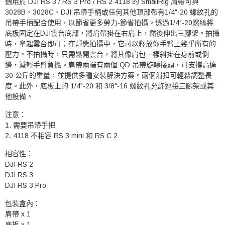
適用於 DJI RS 3 / RS 3 Pro / RS 2 4118 的 SmallRig 肩帶
可與
3028B
、3028C、DJI 吊帶手柄或任何其他頂部帶有1/4"-20 螺紋孔的
吊帶手柄配合使用，以節省更多勞力-節省拍攝。透過1/4"-20螺絲將
底板固定在DJI雲台底部，將肩帶掛在右肩上，然後伸出三腳架。
拍攝
時，拿起雲台即可；
在靜態拍攝中，它可以釋放你手臂上幾乎所有的
壓力。
不拍攝時，只需鬆開雲台，將其像肩包一樣斜掛在身前或側
邊，減輕手臂負擔。
肩帶兩端有兩個 QD 吊帶旋轉接頭，可支撐高達
30 公斤的重量，並提供多種安裝解決方案。
兩個滑扣可輕鬆調整長
度。
此外，底板上的 1/4"-20 和 3/8"-16 螺紋孔允許連接三腳架或其
他設備。
注意：
1. 需要吊帶手把
2. 4118 不相容 RS 3 mini 和 RS C 2
相容性：
DJI RS 2
DJI RS 3
DJI RS 3 Pro
包裝盒內：
肩帶 x 1
底板 x 1