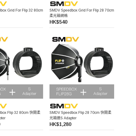
ox Grid For Flip 32 80cm
SMDV Speedbox Grid For Flip 28 70cm
柔光箱網格
HK$540
box Flip 32 80cm 快開柔
SMDV Speedbox Flip 28 70cm 快開柔
ter
光箱連S Adapter
0
HK$1,280