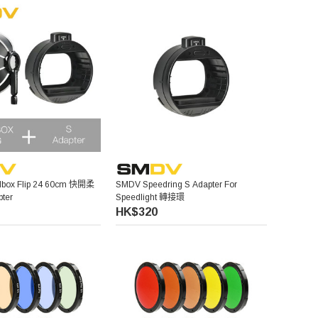
box Flip 24 60cm 快開柔
SMDV Speedring S Adapter For
ter
Speedlight 轉接環
HK$320