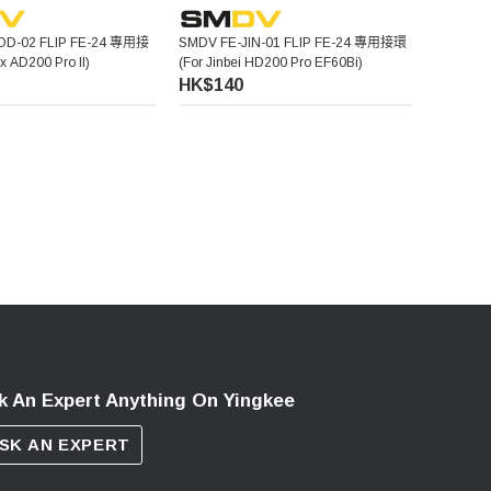
OD-02 FLIP FE-24 專用接
SMDV FE-JIN-01 FLIP FE-24 專用接環
 AD200 Pro II)
(For Jinbei HD200 Pro EF60Bi)
HK$140
k An Expert Anything On Yingkee
SK AN EXPERT