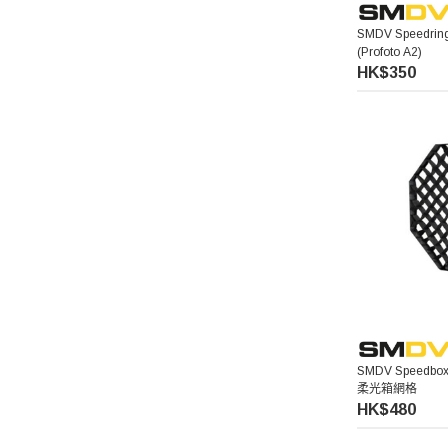
SMDV Speedrin
(Profoto A2)
HK$350
SMDV Speedbox 
柔光箱網格
HK$480