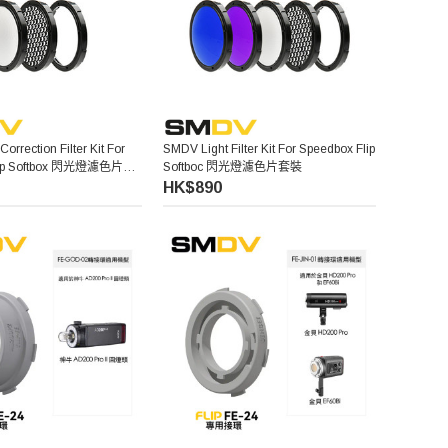
rrection Filter Kit For
SMDV Light Filter Kit For Speedbox Flip
Flip Softbox 閃光燈濾色片套
Softboc 閃光燈濾色片套裝
HK$890