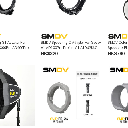
 G1 Adapter For
SMDV Speedring C Adapter For Godox
SMDV Color Co
300Pro AD400Pro 轉
V1 AD100Pro Profoto A1 A10 轉接環
Speedbox 
裝
HK$320
HK$790