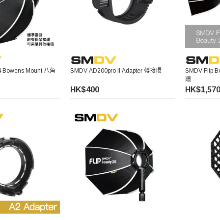
24 Bowens Mount 八角
SMDV AD200pro II Adapter 轉接環
SMDV Flip
環
HK$400
HK$1,57