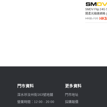
SMDV Flip 24G 
開柔光箱連網格 (S 
HK$
HK$1,720
門市資料
更多資料
深水埗汝州街163號地舖
門市地址
營業時間：12:00 - 20:00
採購報價