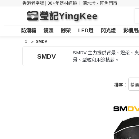
香港老字號 | 30+年器材經驗｜
深水埗・旺角門市
搜
瑩記YingKee
索
防潮箱
鏡頭
腳架
LED燈
閃光燈
影樓用
SMDV
首頁
SMDV 主力提供背景、燈架
SMDV
景、型號和用途核對。
排序：