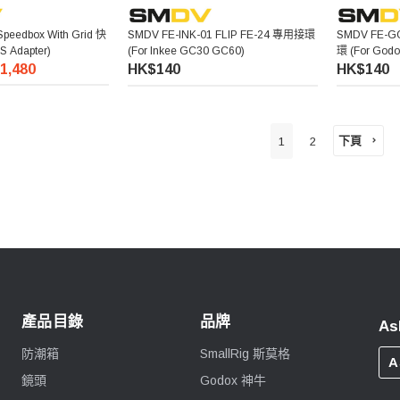
Speedbox With Grid 快
SMDV FE-INK-01 FLIP FE-24 專用接環
SMDV FE-G
Adapter)
(For Inkee GC30 GC60)
環 (For Godox
1,480
HK$140
HK$140
下頁
1
2
產品目錄
品牌
As
防潮箱
SmallRig 斯莫格
A
鏡頭
Godox 神牛