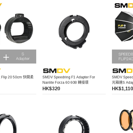
 Flip 20 50cm 快開柔
SMDV Speedring F1 Adapter For
SMDV Speed
Nanlite Forza 60 60B 轉接環
光箱連S Adap
HK$320
HK$1,110