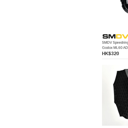
SMDV Speedring
Godox ML60 AD
接環
HK$320