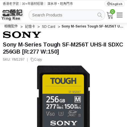
香港老字號｜30+年器材經驗｜
深水埗・旺角門市
English
0
搜
索
相機配件
Sony M-Series Tough SF-M256T UHS-II SDXC 256GB [R:277 W:150]
記憶卡
SD Card
Sony M-Series Tough SF-M256T UHS-II SDXC
256GB [R:277 W:150]
SKU:
YM1297
|
Copy