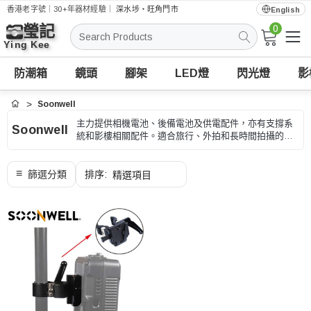
香港老字號｜30+年器材經驗｜
深水埗・旺角門市
English
0
搜
索
防潮箱
鏡頭
腳架
LED燈
閃光燈
影
Soonwell
首頁
主力提供相機電池、後備電池及供電配件，亦有支撐系
Soonwell
統和影樓相關配件。適合旅行、外拍和長時間拍攝的後
備供電，選購時可按原廠電池型號、容量和充電方式、
型號和用途核對。