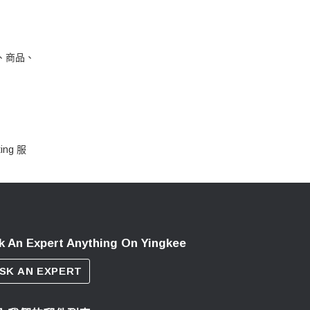
人像、商品、
ng 服
k An Expert Anything On Yingkee
SK AN EXPERT