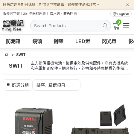
×
旺角店逢星期日休息；如欲到門市選購，歡迎前往深水埗店。
香港老字號｜30+年器材經驗｜
深水埗・旺角門市
English
0
搜
索
防潮箱
鏡頭
腳架
LED燈
閃光燈
影
SWIT
首頁
主力提供相機電池、後備電池及供電配件，亦有支撐系統
SWIT
和充電相關配件。適合旅行、外拍和長時間拍攝的後備供
電，選購時可按原廠電池型號、容量和充電方式、型號和
用途核對。