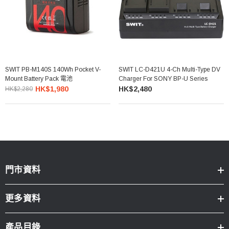
SWIT PB-M140S 140Wh Pocket V-
SWIT LC-D421U 4-Ch Multi-Type DV
Mount Battery Pack 電池
Charger For SONY BP-U Series
HK$1,980
HK$2,480
HK$2,280
門市資料
更多資料
產品目錄