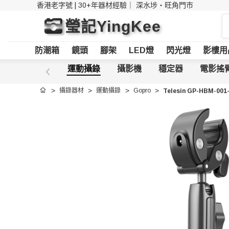
香港老字號 | 30+年器材經驗｜
深水埗・旺角門市
搜
瑩記YingKee
索
防潮箱
鏡頭
腳架
LED燈
閃光燈
影樓用
運動攝錄
攝影機
穩定器
電影搖
攝錄器材
運動攝錄
Gopro
Telesin GP-HBM-001
首頁