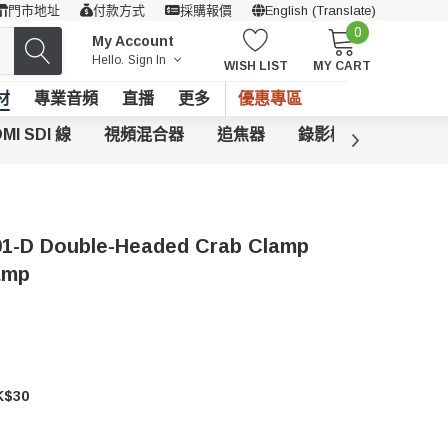
門市地址
付款方式
採購報價
English (Translate)
0
My Account
Hello.
Sign In
WISH LIST
MY CART
材
專業音頻
直播
更多
優惠專區
MI SDI 線
視頻混合器
追焦器
錄影機
其他攝錄
01-D Double-Headed Crab Clamp
amp
$30