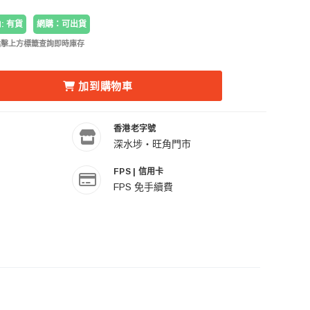
: 有貨
網購：可出貨
點擊上方標籤查詢即時庫存
M-001-D DOUBLE-HEADED CRAB CLAMP BIKE/MOTO P
ESIN GP-HBM-001-D DOUBLE-HEADED CRAB CLAMP B
加到購物車
香港老字號
深水埗・旺角門市
FPS | 信用卡
FPS 免手續費