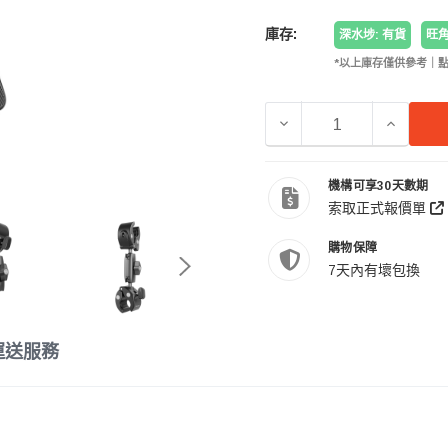
庫存:
深水埗: 有貨
旺角
*以上庫存僅供參考｜
減少 TELESIN GP-HB
增加 TEL
機構可享30天數期
索取正式報價單
購物保障
7天內有壞包換
運送服務