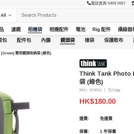
電話查詢 5409 0937
品
濾鏡
相機袋
相機配件
電池
Rig 配件
攝錄器
提包
配件包
內膽
鏡頭袋
槍袋
保護軟布
o 5 (Green) 雙用鏡頭收納袋 (綠色)
Think Tank Phot
袋 (綠色)
|
Copy
SKU:
YK4561
HK$180.00
運費:
免運費
保養:
1 年保養