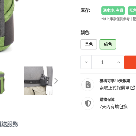
庫存:
深水埗: 有貨
旺角
*以上庫存僅供參考｜
顏色:
黑色
綠色
機構可享30天數期
索取正式報價單
購物保障
7天內有壞包換
運送服務