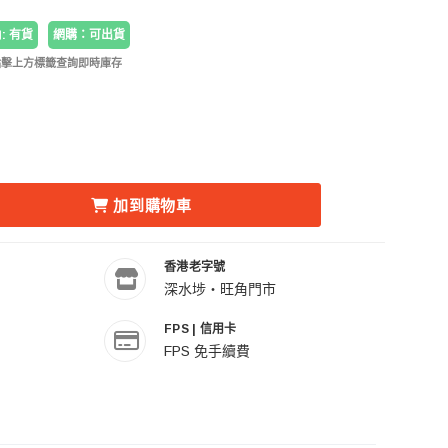
: 有貨
網購：可出貨
點擊上方標籤查詢即時庫存
減少 THINK TANK PHOTO LENS CASE DUO 5 (GREEN) 雙用鏡
加到購物車
香港老字號
深水埗・旺角門市
FPS | 信用卡
FPS 免手續費