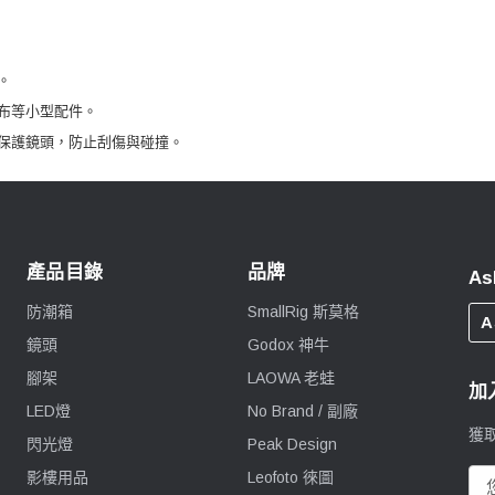
。
布等小型配件。
保護鏡頭，防止刮傷與碰撞。
產品目錄
品牌
As
防潮箱
SmallRig 斯莫格
A
鏡頭
Godox 神牛
腳架
LAOWA 老蛙
加
LED燈
No Brand / 副廠
獲
閃光燈
Peak Design
影樓用品
Leofoto 徠圖
電