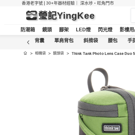
香港老字號 | 30+年器材經驗｜
深水埗・旺角門市
搜
瑩記YingKee
索
防潮箱
鏡頭
腳架
LED燈
閃光燈
影樓用
箱
行李箱
背囊
單肩背包
斜揹袋
腰包
手
相機袋
鏡頭袋
Think Tank Photo Lens Case Du
首頁