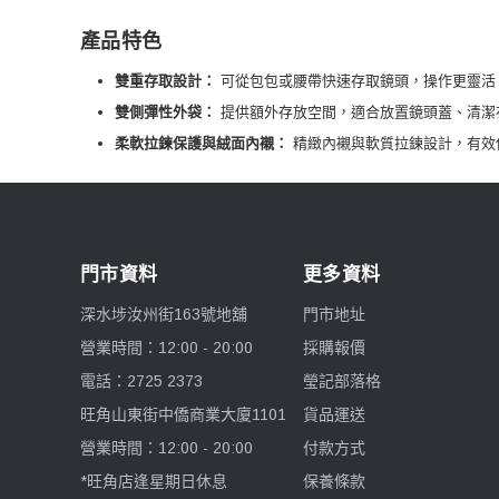
產品特色
雙重存取設計：
可從包包或腰帶快速存取鏡頭，操作更靈活
雙側彈性外袋：
提供額外存放空間，適合放置鏡頭蓋、清潔
柔軟拉鍊保護與絨面內襯：
精緻內襯與軟質拉鍊設計，有效
門市資料
更多資料
深水埗汝州街163號地舖
門市地址
營業時間：12:00 - 20:00
採購報價
電話：2725 2373
瑩記部落格
旺角山東街中僑商業大廈1101
貨品運送
營業時間：12:00 - 20:00
付款方式
*旺角店逢星期日休息
保養條款