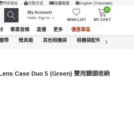
門市地址
付款方式
採購報價
English (Translate)
0
My Account
Hello.
Sign In
WISH LIST
MY CART
材
專業音頻
直播
更多
優惠專區
腰帶
燈具箱
其他相機袋
相機袋配件
o Lens Case Duo 5 (Green) 雙用鏡頭收納