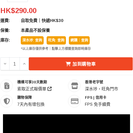
Tilta 鐵頭 BMPCC 4K Half Sunhood
HK$290.00
運費:
自取免費｜快遞HK$30
保養:
本產品不設保養
庫存:
深水埗: 查詢
旺角: 查詢
網購：查詢
*以上庫存僅供參考｜點擊上方標籤查詢即時庫存
減少 TILTA 鐵頭 BMPCC 4K HALF SUNHOOD 的數量
增加 TILTA 鐵頭 BMPCC 4K HALF SUNHOOD 的
加到購物車
機構可享30天數期
香港老字號
索取正式報價單
深水埗・旺角門市
購物保障
FPS | 信用卡
7天內有壞包換
FPS 免手續費