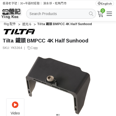
香港老字號｜30+年器材經驗｜
深水埗・旺角門市
English
0
搜
索
Rig 配件
Tilta 鐵頭 BMPCC 4K Half Sunhood
遮光斗
Tilta 鐵頭 BMPCC 4K Half Sunhood
SKU:
YK5364
|
Copy
Video