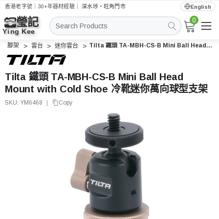
香港老字號｜30+年器材經驗｜
深水埗・旺角門市
English
0
搜
索
腳架
Tilta 鐵頭 TA-MBH-CS-B Mini Ball Head Mount with Cold Shoe 冷靴迷你萬向球型支架
雲台
迷你雲台
Tilta 鐵頭 TA-MBH-CS-B Mini Ball Head
Mount with Cold Shoe 冷靴迷你萬向球型支架
SKU:
YM6468
|
Copy