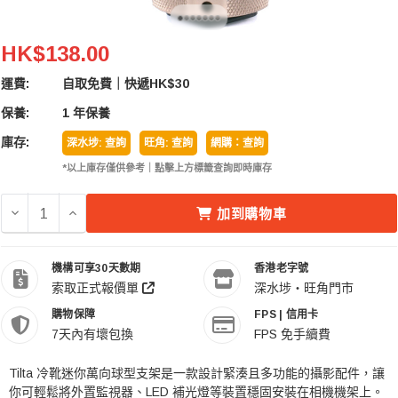
Tilta 鐵頭 TA-MBH-CS-B Mini Ball Head Mount
HK$138.00
運費:
自取免費｜快遞HK$30
保養:
1 年保養
庫存:
深水埗: 查詢
旺角: 查詢
網購：查詢
*以上庫存僅供參考｜點擊上方標籤查詢即時庫存
減少 TILTA 鐵頭 TA-MBH-CS-B MINI BALL HEAD M
增加 TILTA 鐵頭 TA-MBH-CS-B MINI BALL 
加到購物車
機構可享30天數期
香港老字號
索取正式報價單
深水埗・旺角門市
購物保障
FPS | 信用卡
7天內有壞包換
FPS 免手續費
Tilta 冷靴迷你萬向球型支架是一款設計緊湊且多功能的攝影配件，讓
你可輕鬆將外置監視器、LED 補光燈等裝置穩固安裝在相機機架上。