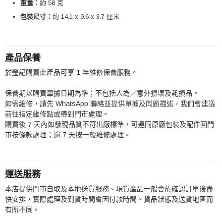
重量：
約 58 克
包裝尺寸：
約 14.1 x 9.6 x 3.7 厘米
產品保養
於瑩記購買此產品可享 1 年維修保養服務。
保養期以購買單據日期為準；不包括人為／意外損壞及耗損品。
如需維修，請先 WhatsApp 聯絡並提供單據及問題描述，我們會建議
前往指定維修點或帶到門市處理。
購買後 7 天內如發現品質不符出廠標準，可連同原廠包裝及配件回門
市按條款處理；逾 7 天按一般維修處理。
運送服務
本店提供門市自取及本地送貨服務。現貨產品一般會於確認訂單後盡
快安排，實際處理及到貨時間會因付款時間、貨品狀態及送貨地區而
有所不同。