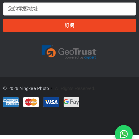
電
郵
地
址
© 2026 Yingkee Photo。
All Rights Reserved.