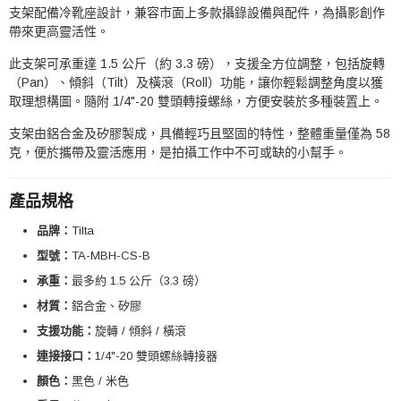
支架配備冷靴座設計，兼容市面上多款攝錄設備與配件，為攝影創作
帶來更高靈活性。
此支架可承重達 1.5 公斤（約 3.3 磅），支援全方位調整，包括旋轉
（Pan）、傾斜（Tilt）及橫滾（Roll）功能，讓你輕鬆調整角度以獲
取理想構圖。隨附 1/4"-20 雙頭轉接螺絲，方便安裝於多種裝置上。
支架由鋁合金及矽膠製成，具備輕巧且堅固的特性，整體重量僅為 58
克，便於攜帶及靈活應用，是拍攝工作中不可或缺的小幫手。
產品規格
品牌：
Tilta
型號：
TA-MBH-CS-B
承重：
最多約 1.5 公斤（3.3 磅）
材質：
鋁合金、矽膠
支援功能：
旋轉 / 傾斜 / 橫滾
連接接口：
1/4"-20 雙頭螺絲轉接器
顏色：
黑色 / 米色