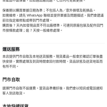
本產品不設保養，但如遇出廠問題，七日內可免費更換。
保養期以購買單據日期為準；不包括人為／意外損壞及耗損品。
如需維修，請先 WhatsApp 聯絡並提供單據及問題描述，我們會建議
前往指定維修點或帶到門市處理。
購買後 7 天內如發現品質不符出廠標準，可連同原廠包裝及配件回門
市按條款處理；逾 7 天按一般維修處理。
運送服務
本店提供門市自取及本地送貨服務。現貨產品一般會於確認訂單後盡
快安排，實際處理及到貨時間會因付款時間、貨品狀態及送貨地區而
有所不同。
門市自取
選擇門市自取不設運費。當貨品準備好後，我們會以短訊或電話通知
客人到店取貨。
本地快遞送貨