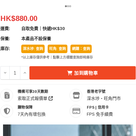
Tilta 鐵頭 TA-T11-FCC-B Full Cage For BMPCC 6K
HK$880.00
運費:
自取免費｜快遞HK$30
保養:
本產品不設保養
庫存:
深水埗: 查詢
旺角: 查詢
網購：查詢
*以上庫存僅供參考｜點擊上方標籤查詢即時庫存
減少 TILTA 鐵頭 TA-T11-FCC-B FULL CAGE FOR BMP
增加 TILTA 鐵頭 TA-T11-FCC-B FULL CAGE F
加到購物車
機構可享30天數期
香港老字號
索取正式報價單
深水埗・旺角門市
購物保障
FPS | 信用卡
7天內有壞包換
FPS 免手續費