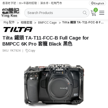
香港老字號｜30+年器材經驗｜
深水埗・旺角門市
English
0
搜
索
Rig 配件
Tilta 鐵頭 TA-T11-FCC-B Full Cage for BMPCC 6K Pro 套籠 Black 黑色
相機套籠
BMPCC Cage
Tilta 鐵頭 TA-T11-FCC-B Full Cage for
BMPCC 6K Pro 套籠 Black 黑色
SKU:
YK7924
|
Copy