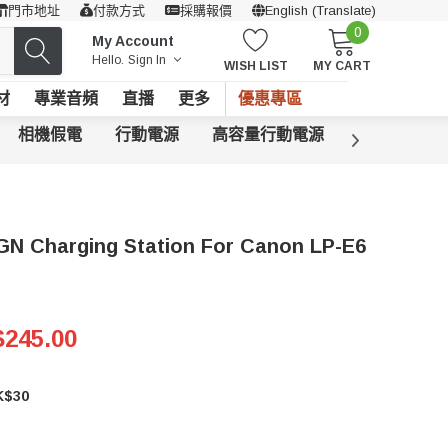
門市地址
付款方式
採購報價
English (Translate)
0
My Account
Hello.
Sign In
WISH LIST
MY CART
材
專業音頻
直播
更多
優惠專區
相機假電
行動電源
高容量行動電源
太陽能電源
N Charging Station For Canon LP-E6
245.00
$30