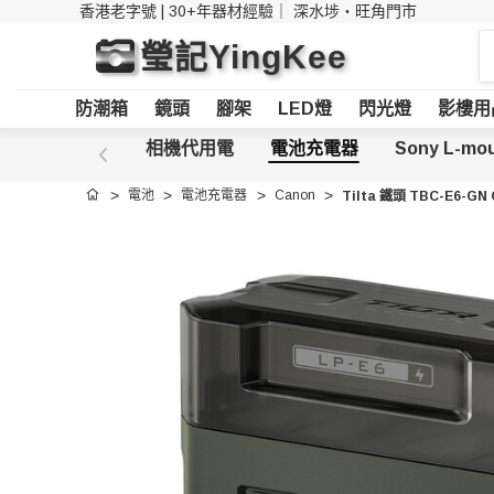
香港老字號 | 30+年器材經驗｜
深水埗・旺角門市
搜
瑩記YingKee
索
防潮箱
鏡頭
腳架
LED燈
閃光燈
影樓用
相機代用電
電池充電器
Sony L-mo
電池
電池充電器
Canon
Tilta 鐵頭 TBC-E6-GN 
首頁