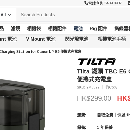
電話查詢 5409 0937
品
濾鏡
相機袋
相機配件
電池
Rig 配件
攝錄器
unt 電池
V Mount 電池
閃光燈電池
相機電池手柄
Charging Station for Canon LP-E6 便攜式充電盒
Tilta 鐵頭 TBC-E6-G
便攜式充電盒
|
Copy
SKU:
YM6522
HK$299.00
HK$
運費:
自取免費｜快遞HK
保養:
1 年保養