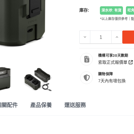
庫存:
深水埗: 有貨
旺角
*以上庫存僅供參考｜
減少 TILTA 鐵頭 TBC-
增加 TIL
機構可享30天數期
索取正式報價單
購物保障
7天內有壞包換
相關配件
產品保養
運送服務