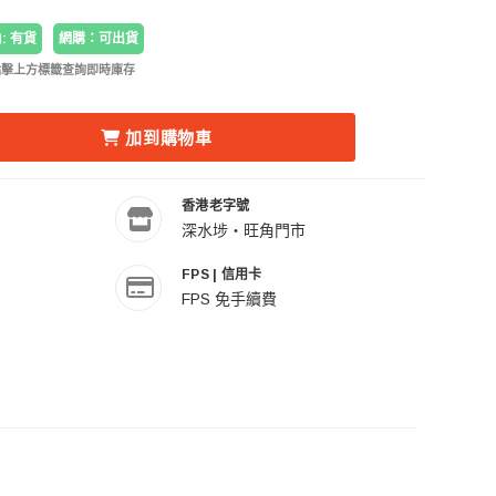
: 有貨
網購：可出貨
點擊上方標籤查詢即時庫存
E6-GN CHARGING STATION FOR CANON LP-E6 便攜式
TA 鐵頭 TBC-E6-GN CHARGING STATION FOR CANON
加到購物車
香港老字號
深水埗・旺角門市
FPS | 信用卡
FPS 免手續費