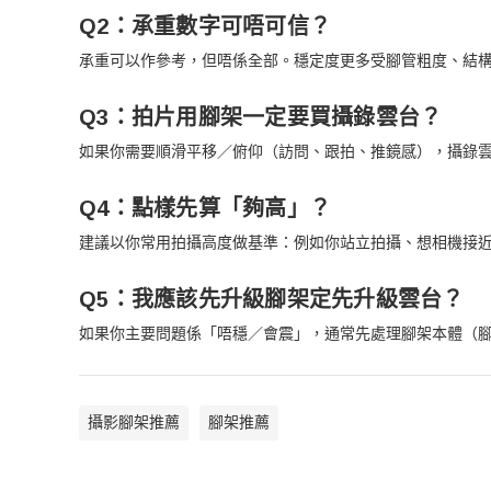
Q2：承重數字可唔可信？
承重可以作參考，但唔係全部。穩定度更多受腳管粗度、結
Q3：拍片用腳架一定要買攝錄雲台？
如果你需要順滑平移／俯仰（訪問、跟拍、推鏡感），攝錄
Q4：點樣先算「夠高」？
建議以你常用拍攝高度做基準：例如你站立拍攝、想相機接
Q5：我應該先升級腳架定先升級雲台？
如果你主要問題係「唔穩／會震」，通常先處理腳架本體（
攝影腳架推薦
腳架推薦