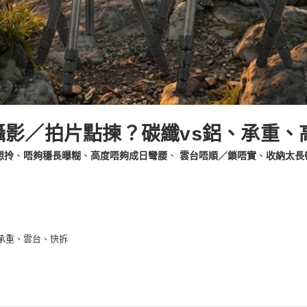
／攝影／拍片點揀？碳纖vs鋁、承重
想拎
、
唔夠穩長曝糊
、
高度唔夠成日彎腰
、
雲台唔順／鎖唔實
、
收納太長
、承重、雲台、快拆