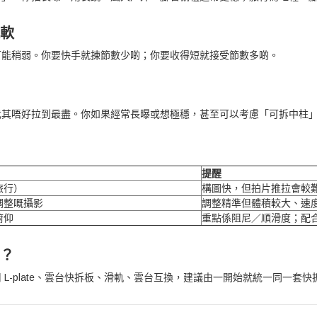
更軟
可能稍弱。你要快手就揀節數少啲；你要收得短就接受節數多啲。
尤其唔好拉到最盡。你如果經常長曝或想極穩，甚至可以考慮「可拆中柱
提醒
旅行）
構圖快，但拍片推拉會較
調整嘅攝影
調整精準但體積較大、速
俯仰
重點係阻尼／順滑度；配
件？
L-plate、雲台快拆板、滑軌、雲台互換，建議由一開始就統一同一套