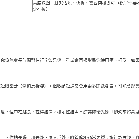
高度範圍、腳架佔地、快拆、雲台夠穩即可（視乎你要
要推拉）
：你係咪會長時間背住行？如果係，重量會直接影響你使用率。相反，如
較短嘅設計（例如反折腳）。但收納短通常會用更多節數腳管，可能會影
高度。但中柱越長、拉得越高，穩定性越差。建議你優先揀「腳架本體高
字」。你拍長曝、用長鏡、風大戶外，腳管偏粗通常更穩；旅行為咗輕，