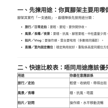
一、先揀用途：你買腳架主要用嚟
腳架其實冇「一支通殺」，最穩陣係先按用途分類：
旅行／日常走拍：
要輕、要短、要快開快收。
風景／長曝／夜景：
要穩、抗風、腳管要粗，中柱盡量少用
拍片／Vlog：
要操作順、雲台要啱用（多數唔同攝影）。
直播／室內固定機位：
穩定夠用就好，重點係高度同擺位方
二、快速比較表：唔同用途應該優
用途
你最在意應該係
旅行／走拍
輕便、收納短、帶得出街
風景／長曝
穩、抗風、唔震
拍片／訪問
操作順、水平移動流暢