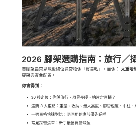
2026 腳架選購指南：旅行
買腳架最常見嘅後悔位通常唔係「買貴咗」，而係：
太重唔
腳架與雲台配置。
你會得到：
30 秒定位：你係旅行、風景長曝、拍片定直播？
選購 8 大重點：重量、收納、最大高度、腳管粗度、中柱
一張表格快速對比：唔同用途應該優先睇咩
常見踩雷清單：新手最易買錯嘅位