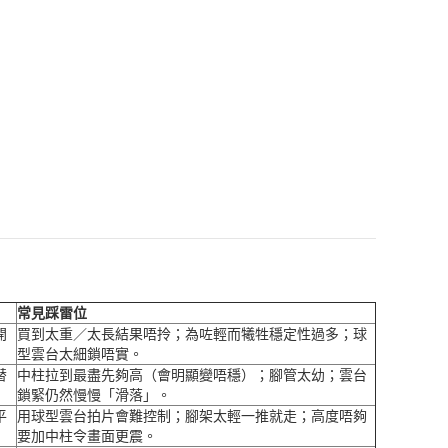
常見踩雷位
開
買到太重／太長結果唔拎；為咗輕而犧牲穩定性過多；球
型雲台太細鎖唔實。
替
中柱拉到最盡先夠高（會明顯變唔穩）；腳管太幼；雲台
鎖緊仍然慢慢「滑落」。
平
用球型雲台拍片會難控制；腳架太輕一推就走；高度唔夠
要加中柱令畫面更震。