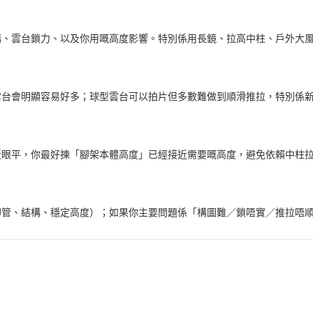
構、雲台鎖力、以及你用嘅高度影響。特別係用長鏡、拉高中柱、戶外大
雲台會明顯容易好多；球型雲台可以拍片但多數難做到順滑推拉，特別係
近眼平，你最好揀「腳架本體高度」已經接近需要嘅高度，避免依賴中柱
腳管、結構、穩定高度）；如果你主要問題係「構圖難／鎖唔實／推拉唔