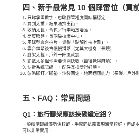
四、新手最常見 10 個踩雷位（買
只睇承重數字，忽略腳管粗度同結構穩定。
買到太重，結果唔拎出街。
收納太長，背包／行李箱放唔落。
高度唔夠，長期靠拉爆中柱。
用球型雲台拍片，覺得「點解推拉咁難」。
雲台鎖緊後會慢慢滑落（尤其大機身／長鏡）。
腳架太輕，戶外一陣風就震。
節數太多但你需要快開快收（最後覺得麻煩）。
快拆系統唔統一，配件互換變得好煩。
忽略腳釘／腳墊、沙袋固定、地面適應能力（長曝／戶外
五、FAQ：常見問題
Q1：旅行腳架應該揀碳纖定鋁？
一般嚟講碳纖優勢係較輕、手感同抗震表現通常較好，但成
可以非常實用。