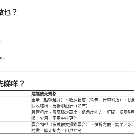
做乜？
。
便。
先睇咩？
建議優先規格
重量（越輕越好）、收納長度（背包／行李可放）、快
快收結構、反折腳設計（如有）
腳管粗度、最高穩定高度、低角度能力、釘腳／橡膠腳
換、少用／不用中柱更佳
雲台類型（多數需要攝錄雲台）、快拆方便、調平／水
易做、腳架扭力／阻尼控制