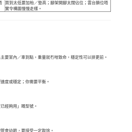
唔
買到太低要加枱／墊高；腳架開腳太闊佔位；雲台鎖位唔
實令構圖慢慢走樣。
果主要室內／車到點，重量就冇咁致命，穩定性可以排更前。
響速度或穩定；你需要平衡。
度已經夠用」嘅型號。
腳管會幼啲，要接受一定取捨。