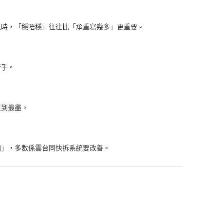
風時，「穩唔穩」往往比「承重寫幾多」更重要。
新手。
拉到最盡。
順」，多數係雲台同快拆系統要改善。