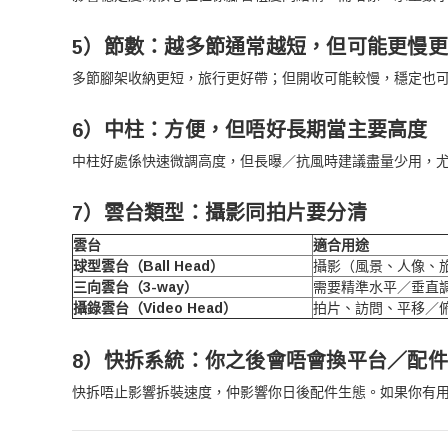
5）節數：越多節通常越短，但可能更慢
多節腳架收納更短，旅行更好帶；但開收可能較慢，穩定也
6）中柱：方便，但唔好長期當主要高度
中柱好處係快速微調高度，但長曝／抗風時建議盡量少用，
7）雲台類型：攝影同拍片要分清
雲台
適合用途
球型雲台（Ball Head）
攝影（風景、人像、
三向雲台（3-way）
需要精準水平／垂直
攝錄雲台（Video Head）
拍片、訪問、平移／
8）快拆系統：你之後會唔會換平台／配
快拆唔止影響拆裝速度，仲影響你日後配件生態。如果你有用 