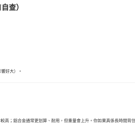
前自查）
影響好大）。
本較高；鋁合金通常更划算、耐用，但重量會上升。你如果真係長時間背