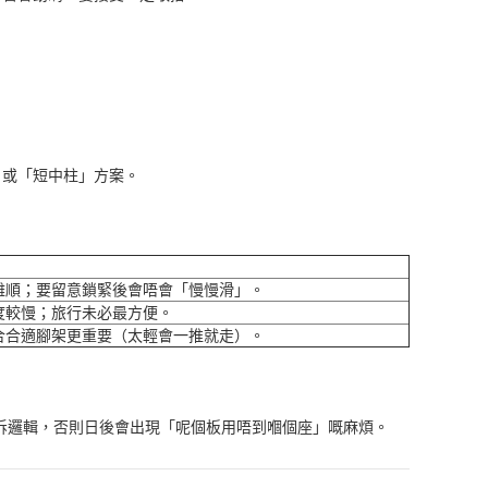
」或「短中柱」方案。
難順；要留意鎖緊後會唔會「慢慢滑」。
度較慢；旅行未必最方便。
合合適腳架更重要（太輕會一推就走）。
快拆邏輯，否則日後會出現「呢個板用唔到嗰個座」嘅麻煩。