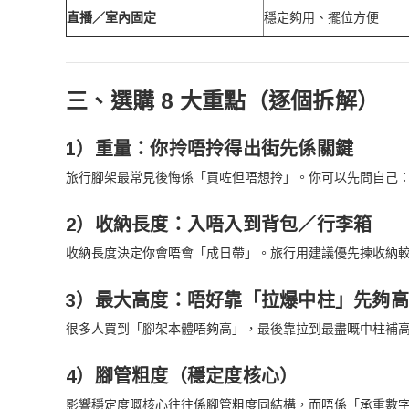
直播／室內固定
穩定夠用、擺位方便
三、選購 8 大重點（逐個拆解）
1）重量：你拎唔拎得出街先係關鍵
旅行腳架最常見後悔係「買咗但唔想拎」。你可以先問自己
2）收納長度：入唔入到背包／行李箱
收納長度決定你會唔會「成日帶」。旅行用建議優先揀收納
3）最大高度：唔好靠「拉爆中柱」先夠高
很多人買到「腳架本體唔夠高」，最後靠拉到最盡嘅中柱補
4）腳管粗度（穩定度核心）
影響穩定度嘅核心往往係腳管粗度同結構，而唔係「承重數