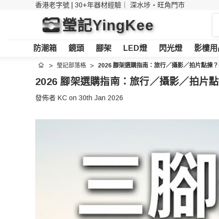
香港老字號 | 30+年器材經驗｜
深水埗・旺角門市
搜
瑩記YingKee
索
防潮箱
鏡頭
腳架
LED燈
閃光燈
影樓用
瑩記部落格
2026 腳架選購指南：旅行／攝影／拍片點揀
首頁
2026 腳架選購指南：旅行／攝影／拍片
發佈者 KC on 30th Jan 2026