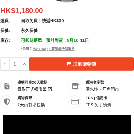
TTArtisan 銘匠 100mm F2.8 M42 泡泡焦鏡頭
HK$1,180.00
運費:
自取免費｜快遞HK$30
保養:
永久保養
庫存:
可即時落單｜預計到貨：8月10-11日
*急用？
WhatsApp 查詢最快到貨日
減少 TTARTISAN 銘匠 100MM F2.8 M42 泡泡焦鏡頭 的數量
增加 TTARTISAN 銘匠 100MM F2.8 M42 泡泡焦
加到購物車
機構可享30天數期
香港老字號
索取正式報價單
深水埗・旺角門市
購物保障
FPS | 信用卡
7天內有壞包換
FPS 免手續費