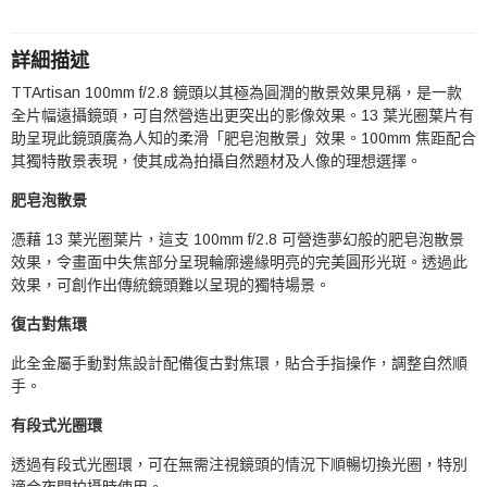
詳細描述
TTArtisan 100mm f/2.8 鏡頭以其極為圓潤的散景效果見稱，是一款
全片幅遠攝鏡頭，可自然營造出更突出的影像效果。13 葉光圈葉片有
助呈現此鏡頭廣為人知的柔滑「肥皂泡散景」效果。100mm 焦距配合
其獨特散景表現，使其成為拍攝自然題材及人像的理想選擇。
肥皂泡散景
憑藉 13 葉光圈葉片，這支 100mm f/2.8 可營造夢幻般的肥皂泡散景
效果，令畫面中失焦部分呈現輪廓邊緣明亮的完美圓形光斑。透過此
效果，可創作出傳統鏡頭難以呈現的獨特場景。
復古對焦環
此全金屬手動對焦設計配備復古對焦環，貼合手指操作，調整自然順
手。
有段式光圈環
透過有段式光圈環，可在無需注視鏡頭的情況下順暢切換光圈，特別