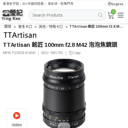
香港老字號｜30+年器材經驗｜
深水埗・旺角門市
English
0
搜
索
鏡頭
TTArtisan 銘匠 100mm f2.8 M42 泡泡焦鏡頭
更多卡口
其他／特殊卡口
TTArtisan 銘匠 100mm f2.8 M42 泡泡焦鏡頭
MPN:
F10028-B-M42
|
SKU:
YM1781
|
Copy
Video