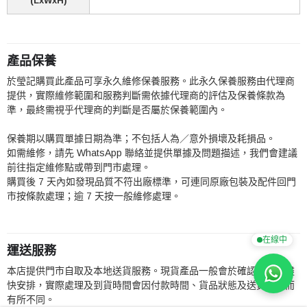
(LxWxH)
產品保養
於瑩記購買此產品可享永久維修保養服務。此永久保養服務由代理商
提供，實際維修範圍和服務判斷需依據代理商的評估及保養條款為
準，最終需視乎代理商的判斷是否屬於保養範圍內。
保養期以購買單據日期為準；不包括人為／意外損壞及耗損品。
如需維修，請先 WhatsApp 聯絡並提供單據及問題描述，我們會建議
前往指定維修點或帶到門市處理。
購買後 7 天內如發現品質不符出廠標準，可連同原廠包裝及配件回門
市按條款處理；逾 7 天按一般維修處理。
在線中
運送服務
本店提供門市自取及本地送貨服務。現貨產品一般會於確認訂單後盡
快安排，實際處理及到貨時間會因付款時間、貨品狀態及送貨地區而
有所不同。