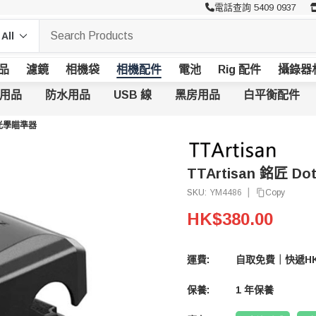
電話查詢 5409 0937
品
濾鏡
相機袋
相機配件
電池
Rig 配件
攝錄器
用品
防水用品
USB 線
黑房用品
白平衡配件
遠攝光學瞄準器
TTArtisan 銘匠 D
|
Copy
SKU:
YM4486
HK$380.00
運費:
自取免費｜快遞HK
保養:
1 年保養