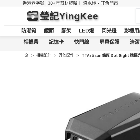
香港老字號 | 30+年器材經驗｜
深水埗・旺角門市
搜
瑩記YingKee
索
防潮箱
鏡頭
腳架
LED燈
閃光燈
影樓用
相機帶
記憶卡
快門線
屏幕保護
清潔
相機配件
其他配件
TTArtisan 銘匠 Dot Sight 
首頁