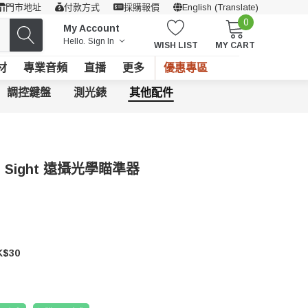
門市地址
付款方式
採購報價
English (Translate)
0
My Account
Hello.
Sign In
WISH LIST
MY CART
材
專業音頻
直播
更多
優惠專區
調控鍵盤
測光錶
其他配件
ot Sight 遠攝光學瞄準器
$30