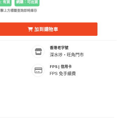
: 有貨
網購：可出貨
點擊上方標籤查詢即時庫存
匠 DOT SIGHT 遠攝光學瞄準器 的數量
ARTISAN 銘匠 DOT SIGHT 遠攝光學瞄準器 的數量
加到購物車
香港老字號
深水埗・旺角門市
FPS | 信用卡
FPS 免手續費