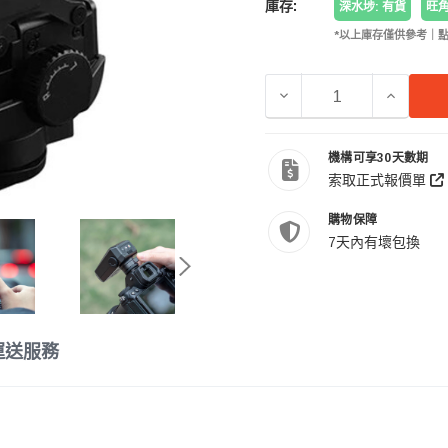
庫存:
深水埗: 有貨
旺角
*以上庫存僅供參考｜
減少 TTARTISAN 銘
增加 TT
機構可享30天數期
索取正式報價單
購物保障
7天內有壞包換
運送服務