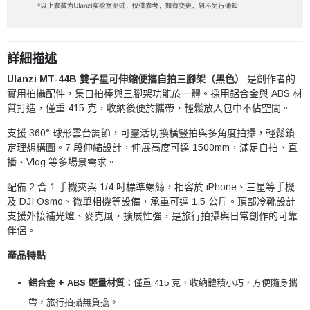
詳細描述
Ulanzi MT-44B 雙子星可伸縮便攜自拍三腳架（黑色）
是創作者的
實用拍攝配件，集自拍棒與三腳架功能於一體。採用鋁合金與 ABS 材
質打造，僅重 415 克，收納後便於攜帶，輕鬆放入包中不佔空間。
支援 360° 球形雲台調節，可靈活切換橫豎拍與多角度拍攝，輕鬆鎖
定理想構圖。7 段伸縮設計，伸展高度可達 1500mm，滿足自拍、直
播、Vlog 等多場景需求。
配備 2 合 1 手機夾與 1/4 吋標準螺絲，相容於 iPhone、三星等手機
及 DJI Osmo、微單相機等設備，承重可達 1.5 公斤。頂部冷靴設計
支援外接補光燈、麥克風，擴展性強，是旅行拍攝與日常創作的可靠
伴侶。
產品特點
鋁合金 + ABS 輕量材質：
僅重 415 克，收納體積小巧，方便隨身攜
帶，旅行拍攝無負擔。