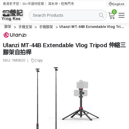
香港老字號｜30+年器材經驗｜
深水埗・旺角門市
English
0
搜
索
腳架
Ulanzi MT-44B Extendable Vlog Tripod 伸縮三腳架自拍桿
手機支架
手機腳架
Ulanzi MT-44B Extendable Vlog Tripod 伸縮三
腳架自拍桿
SKU:
YM0820
|
Copy