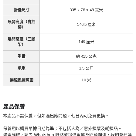
折疊尺寸
335 x 78 x 48 毫米
展開高度（自拍
146.5 厘米
棒）
展開高度（三腳
149 厘米
架）
重量
約 415 公克
承重
1.5 公斤
無線遙控範圍
10 米
產品保養
本產品不設保養，但如遇出廠問題，七日內可免費更換。
保養期以購買單據日期為準；不包括人為／意外損壞及耗損品。
如需維修，請先 WhatsApp 聯絡並提供單據及問題描述，我們會建議