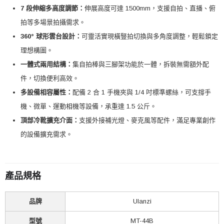
7 段伸縮多高度調節：
伸展高度可達 1500mm，支援自拍、直播、俯
拍等多場景拍攝需求。
360° 球形雲台設計：
可靈活實現橫豎拍切換與多角度調整，輕鬆鎖定
理想構圖。
一體式兩用結構：
集自拍棒與三腳架功能於一體，拆裝無需額外配
件，切換便利高效。
多設備相容屬性：
配備 2 合 1 手機夾與 1/4 吋標準螺絲，可支撐手
機、微單、運動相機等設備，承重達 1.5 公斤。
頂部冷靴擴充介面：
支援外接補光燈、麥克風等配件，滿足專業創作
的設備擴充需求。
產品規格
品牌
Ulanzi
型號
MT-44B