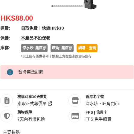
Ulanzi U-Pad II Plastic Tablet Tripod Mount F
HK$88.00
運費:
自取免費｜快遞HK$30
保養:
本產品不設保養
庫存:
深水埗: 無庫存
旺角: 無庫存
網購：查詢
*以上庫存僅供參考｜點擊上方標籤查詢即時庫存
暫時無法訂購
機構可享30天數期
香港老字號
索取正式報價單
深水埗・旺角門市
購物保障
FPS | 信用卡
7天內有壞包換
FPS 免手續費
主要特點