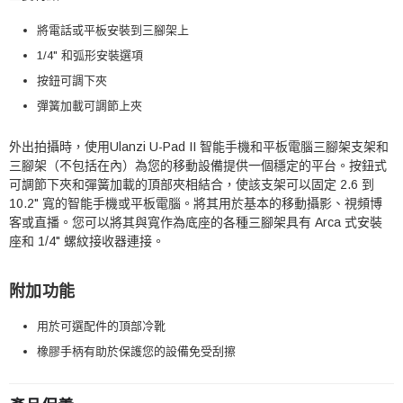
將電話或平板安裝到三腳架上
1/4" 和弧形安裝選項
按鈕可調下夾
彈簧加載可調節上夾
外出拍攝時，使用Ulanzi U-Pad II 智能手機和平板電腦三腳架支架
和
三腳架（不包括在內）
為您的移動設備提供一個穩定的平台。
按鈕式
可調節下夾和彈簧加載的頂部夾相結合，使該支架可以固定 2.6 到
10.2" 寬的智能手機或平板電腦。將其用於基本的移動攝影、視頻博
客或直播。您可以將其與寬作為底座的各種三腳架具有 Arca 式安裝
座和 1/4" 螺紋接收器連接。
附加功能
用於可選配件的頂部冷靴
橡膠手柄有助於保護您的設備免受刮擦