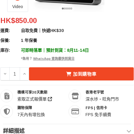
Video
Viltrox 唯卓 DC-V1 5.5吋高清觸控監看螢幕
HK$850.00
運費:
自取免費｜快遞HK$30
保養:
1 年保養
庫存:
可即時落單｜預計到貨：8月11-14日
*急用？
WhatsApp 查詢最快到貨日
減少 VILTROX 唯卓 DC-V1 5.5吋高清觸控監看螢幕 的數量
增加 
加到購物車
機構可享30天數期
香港老字號
索取正式報價單
深水埗・旺角門市
購物保障
FPS | 信用卡
7天內有壞包換
FPS 免手續費
詳細描述