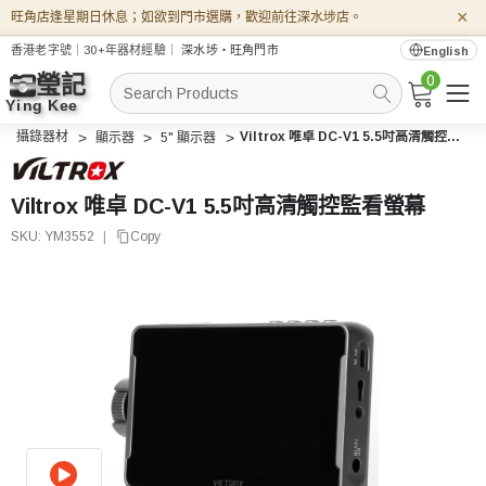
×
旺角店逢星期日休息；如欲到門市選購，歡迎前往深水埗店。
香港老字號｜30+年器材經驗｜
深水埗・旺角門市
English
0
搜
索
攝錄器材
Viltrox 唯卓 DC-V1 5.5吋高清觸控監看螢幕
顯示器
5" 顯示器
Viltrox 唯卓 DC-V1 5.5吋高清觸控監看螢幕
SKU:
YM3552
|
Copy