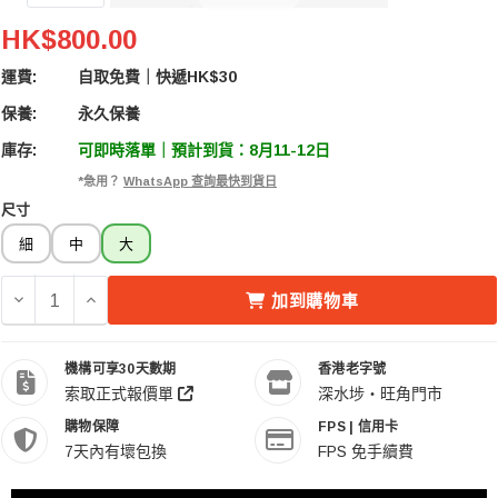
Wandrd X1 Crossbody Bag 斜背包 (Large)
HK$800.00
運費:
自取免費｜快遞HK$30
保養:
永久保養
庫存:
可即時落單｜預計到貨：8月11-12日
*急用？
WhatsApp 查詢最快到貨日
尺寸
細
中
大
減少 WANDRD X1 CROSSBODY BAG 斜背包 (LARGE) 的
增加 WANDRD X1 CROSSBODY BAG 斜背包 (LA
加到購物車
機構可享30天數期
香港老字號
索取正式報價單
深水埗・旺角門市
購物保障
FPS | 信用卡
7天內有壞包換
FPS 免手續費