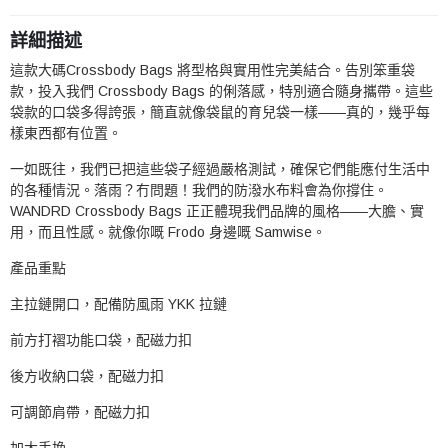
詳細描述
這款大碼Crossbody Bags 將型格與實用性完美結合。告別笨重袋
款，投入我們 Crossbody Bags 的俐落感，特別適合隨身攜帶。這些
袋款的口袋多得誇張，簡直就像袋鼠的育兒袋一樣——真的，幾乎每
樣東西都有位置。
一如既往，我們已把這些袋子經過嚴格測試，確保它們能應付生活中
的各種情況。落雨？冇問題！我們的防潑水布料會為你撐住。
WANDRD Crossbody Bags 正正體現我們品牌的風格——大膽、實
用，而且性感。就像你嘅 Frodo 身邊嘅 Samwise。
產品重點
主拉鏈開口，配備防風雨 YKK 拉鏈
前方打褶功能口袋，配磁力扣
後方收納口袋，配磁力扣
可調節肩帶，配磁力扣