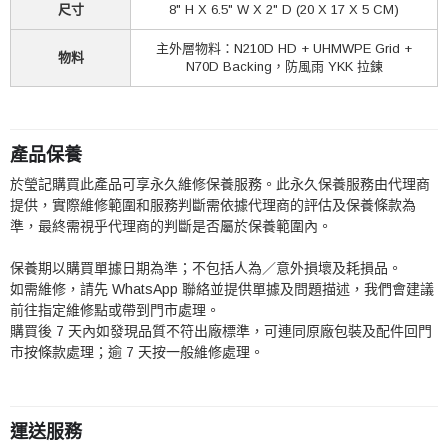
尺寸
8" H X 6.5" W X 2" D (20 X 17 X 5 CM)
主外層物料：N210D HD + UHMWPE Grid +
物料
N70D Backing，防風雨 YKK 拉鍊
產品保養
於瑩記購買此產品可享永久維修保養服務。此永久保養服務由代理商
提供，實際維修範圍和服務判斷需依據代理商的評估及保養條款為
準，最終需視乎代理商的判斷是否屬於保養範圍內。
保養期以購買單據日期為準；不包括人為／意外損壞及耗損品。
如需維修，請先 WhatsApp 聯絡並提供單據及問題描述，我們會建議
前往指定維修點或帶到門市處理。
購買後 7 天內如發現品質不符出廠標準，可連同原廠包裝及配件回門
市按條款處理；逾 7 天按一般維修處理。
運送服務