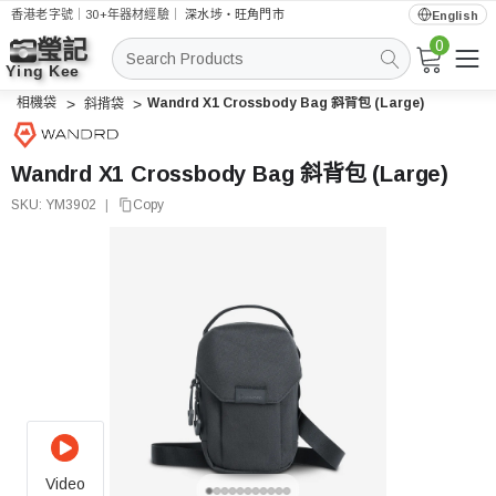
香港老字號｜30+年器材經驗｜
深水埗・旺角門市
English
0
搜
索
相機袋
Wandrd X1 Crossbody Bag 斜背包 (Large)
斜揹袋
Wandrd X1 Crossbody Bag 斜背包 (Large)
SKU:
YM3902
|
Copy
Video