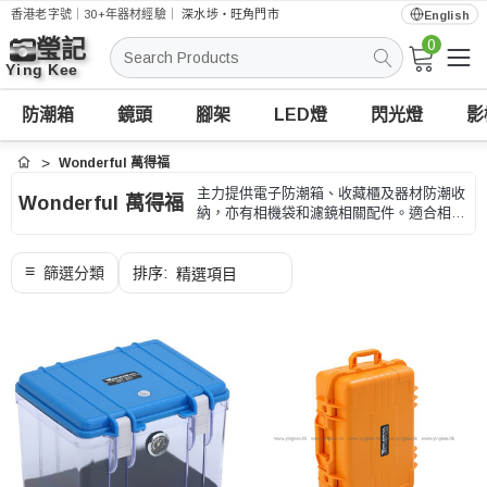
香港老字號｜30+年器材經驗｜
深水埗・旺角門市
English
0
搜
索
防潮箱
鏡頭
腳架
LED燈
閃光燈
影
Wonderful 萬得福
首頁
主力提供電子防潮箱、收藏櫃及器材防潮收
Wonderful 萬得福
納，亦有相機袋和濾鏡相關配件。適合相機
鏡頭、電子器材和收藏品防潮存放，選購時
可按容量、濕度控制和收納尺寸、型號和用
途核對。