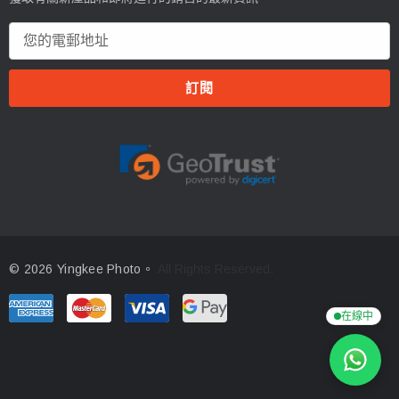
電
郵
地
址
© 2026 Yingkee Photo。
All Rights Reserved.
在線中