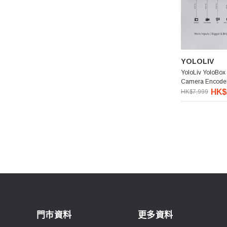
YOLOLIV
YoloLiv YoloBox 
Camera Encoder 
/ Monitor / Recor
HK$
HK$7,999
門市資料
更多資料