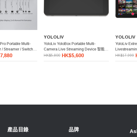
YOLOLIV
YOLOLIV
Pro Portable Multi-
YoloLiv YoloBox Portable Multi-
YoloLiv Extr
/ Streamer / Switcher
Camera Live Streaming Device 智能手
Livestreami
der
提直播器
7,880
HK$5,600
HK$5,800
HK$17,999
產品目錄
品牌
As