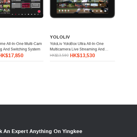
YOLOLIV
eme All-In-One Multi-Cam
YoloLiv YoloBox Ultra All-In-One
ng And Switching System
Multicamera Live Streaming And
Switching System
HK$17,850
HK$13,530
HK$13,580
k An Expert Anything On Yingkee