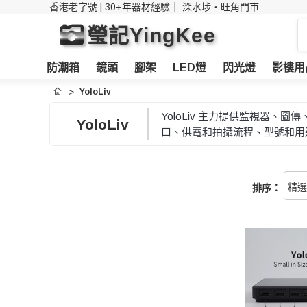
香港老字號 | 30+年器材經驗｜
深水埗・旺角門市
搜
瑩記YingKee
索
防潮箱
鏡頭
腳架
LED燈
閃光燈
影樓用
YoloLiv
首頁
YoloLiv 主力提供監視器
YoloLiv
口、供電和拍攝流程、型號和用
排序：