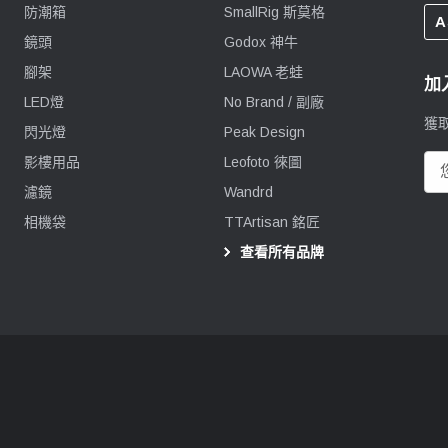
防潮箱
SmallRig 斯莫格
A
鏡頭
Godox 神牛
腳架
LAOWA 老蛙
加
LED燈
No Brand / 副廠
獲
閃光燈
Peak Design
影樓用品
Leofoto 徠圖
電
郵
濾鏡
Wandrd
地
相機袋
TTArtisan 銘匠
址
查看所有品牌