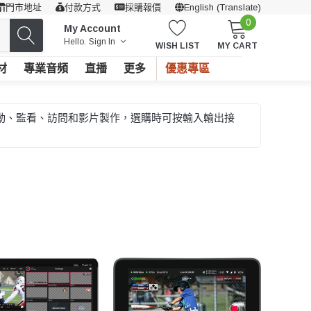
門市地址
付款方式
採購報價
English (Translate)
0
My Account
Hello.
Sign In
WISH LIST
MY CART
材
專業音頻
直播
更多
優惠專區
、活動、監看、訪問和影片製作，選購時可按輸入輸出接