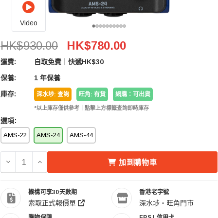
Video
Zoom AMS-24 USB-C Audio Interface 便攜式
HK$930.00
HK$780.00
運費:
自取免費｜快遞HK$30
保養:
1 年保養
庫存:
深水埗: 查詢
旺角: 有貨
網購：可出貨
*以上庫存僅供參考｜點擊上方標籤查詢即時庫存
選項:
AMS-22
AMS-24
AMS-44
減少 ZOOM AMS-24 USB-C AUDIO INTERFACE 便
增加 ZOOM AMS-24 USB-C AUDIO INTER
加到購物車
機構可享30天數期
香港老字號
索取正式報價單
深水埗・旺角門市
購物保障
FPS | 信用卡