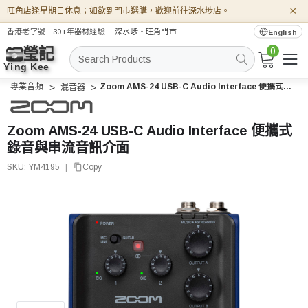
×
旺角店逢星期日休息；如欲到門市選購，歡迎前往深水埗店。
香港老字號｜30+年器材經驗｜
深水埗・旺角門市
English
0
搜
索
專業音頻
Zoom AMS-24 USB-C Audio Interface 便攜式錄音與串流音訊介面
混音器
Zoom AMS-24 USB-C Audio Interface 便攜式
錄音與串流音訊介面
SKU:
YM4195
|
Copy