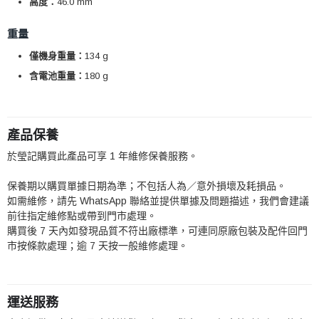
高度：
46.0 mm
重量
僅機身重量：
134 g
含電池重量：
180 g
產品保養
於瑩記購買此產品可享 1 年維修保養服務。
保養期以購買單據日期為準；不包括人為／意外損壞及耗損品。
如需維修，請先 WhatsApp 聯絡並提供單據及問題描述，我們會建議
前往指定維修點或帶到門市處理。
購買後 7 天內如發現品質不符出廠標準，可連同原廠包裝及配件回門
市按條款處理；逾 7 天按一般維修處理。
運送服務