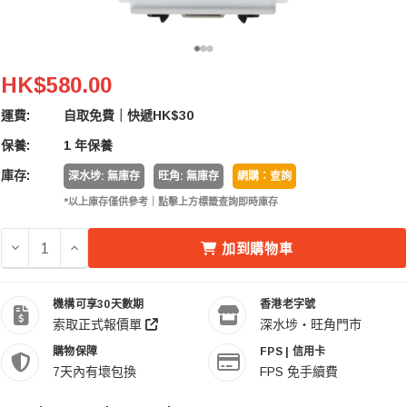
Zoom EXH-6 Dual XLR/TRS Input Capsule For H6
HK$580.00
運費:
自取免費｜快遞HK$30
保養:
1 年保養
庫存:
深水埗: 無庫存
旺角: 無庫存
網購：查詢
*以上庫存僅供參考｜點擊上方標籤查詢即時庫存
加到購物車
機構可享30天數期
香港老字號
索取正式報價單
深水埗・旺角門市
購物保障
FPS | 信用卡
7天內有壞包換
FPS 免手續費