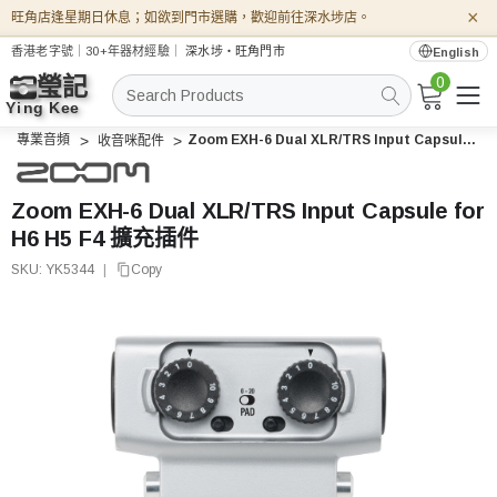
×
旺角店逢星期日休息；如欲到門市選購，歡迎前往深水埗店。
香港老字號｜30+年器材經驗｜
深水埗・旺角門市
English
0
搜
索
專業音頻
Zoom EXH-6 Dual XLR/TRS Input Capsule for H6 H5 F4 擴充插件
收音咪配件
Zoom EXH-6 Dual XLR/TRS Input Capsule for
H6 H5 F4 擴充插件
SKU:
YK5344
|
Copy