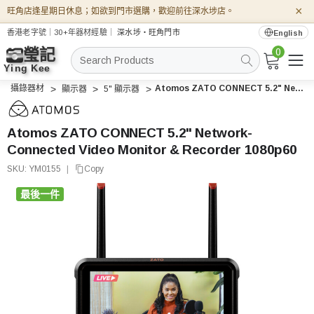
×
旺角店逢星期日休息；如欲到門市選購，歡迎前往深水埗店。
香港老字號｜30+年器材經驗｜
深水埗・旺角門市
English
0
搜
索
攝錄器材
Atomos ZATO CONNECT 5.2" Network-Connected Video Monitor & Recorder 1080p60
顯示器
5" 顯示器
Atomos ZATO CONNECT 5.2" Network-
Connected Video Monitor & Recorder 1080p60
SKU:
YM0155
|
Copy
最後一件