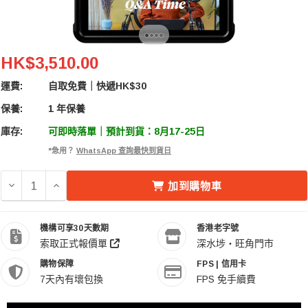
Atomos ZATO CONNECT 5.2" Network-Connected Vi
HK$3,510.00
運費:
自取免費｜快遞HK$30
保養:
1 年保養
庫存:
可即時落單｜預計到貨：8月17-25日
*急用？
WhatsApp 查詢最快到貨日
減少 ATOMOS ZATO CONNECT 5.2" NETWORK-CONNEC
增加 ATOMOS ZATO CONNECT 5.2" NETWORK-
加到購物車
機構可享30天數期
香港老字號
索取正式報價單
深水埗・旺角門市
購物保障
FPS | 信用卡
7天內有壞包換
FPS 免手續費