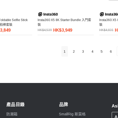
oldable Selfie Stick
Insta360 X5 8K Starter Bundle 入門套
Insta360 X
疊自拍棒套裝
裝
裝
3,849
HK$3,949
H
HK$4,539
HK$4,831
1
2
3
4
5
6
產品目錄
品牌
As
防潮箱
SmallRig 斯莫格
A