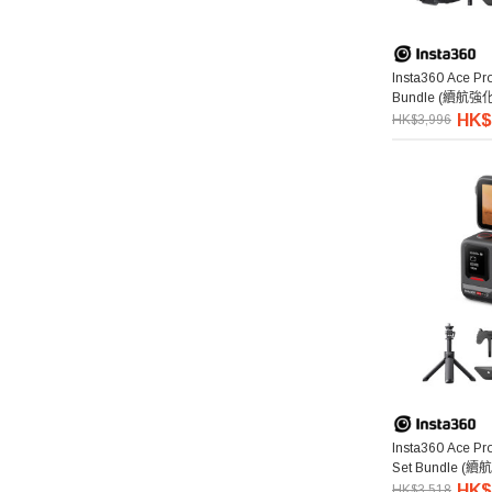
Insta360 Ace Pro
Bundle (續航強
HK$
HK$3,996
Insta360 Ace Pro
Set Bundle (
HK$
HK$3,518