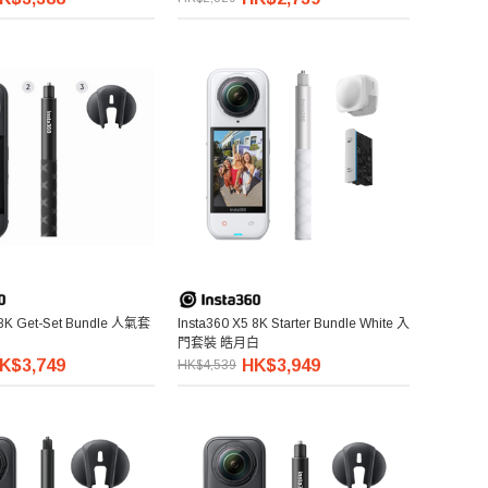
 8K Get-Set Bundle 人氣套
Insta360 X5 8K Starter Bundle White 入
門套裝 皓月白
K$3,749
HK$3,949
HK$4,539