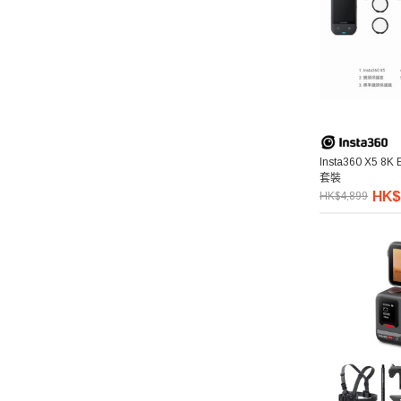
Insta360 X5 8K 
套裝
HK$
HK$4,899