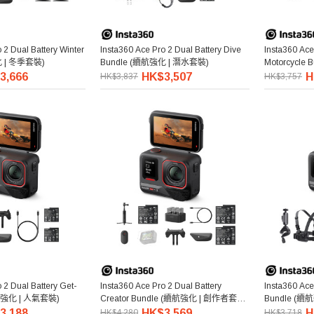
 2 Dual Battery Winter
Insta360 Ace Pro 2 Dual Battery Dive
Insta360 Ace
化 | 冬季套裝)
Bundle (續航強化 | 潛水套裝)
Motorcycle
裝)
3,666
HK$3,507
H
HK$3,837
HK$3,757
 2 Dual Battery Get-
Insta360 Ace Pro 2 Dual Battery
Insta360 Ace
續航強化 | 人氣套裝)
Creator Bundle (續航強化 | 創作者套裝
Bundle (續
2.0)
3,188
HK$3,569
H
HK$4,280
HK$3,718