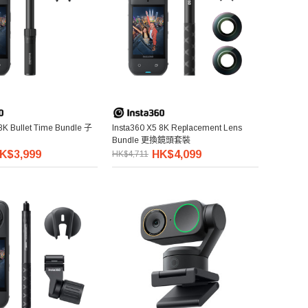
8K Bullet Time Bundle 子
Insta360 X5 8K Replacement Lens
Bundle 更換鏡頭套裝
K$3,999
HK$4,099
HK$4,711