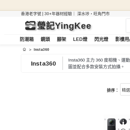
香港老字號 | 30+年器材經驗｜
深水埗・旺角門市
搜
瑩記YingKee
索
防潮箱
鏡頭
腳架
LED燈
閃光燈
影樓用
Insta360
首頁
Insta360 主力 360 
Insta360
圖並配合多款安裝方式拍攝。
排序：