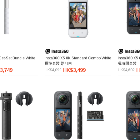
Get-Set Bundle White
Insta360 X5 8K Standard Combo White
Insta360 X5 
標準套裝 皓月白
彈時間套裝
3,749
HK$3,499
H
HK$4,099
HK$4,602