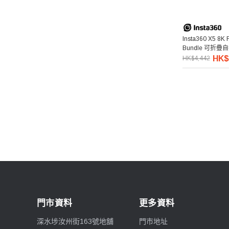
Insta360 X5 8K F
Bundle 可折
HK$
HK$4,442
門市資料
更多資料
深水埗汝州街163號地舖
門市地址