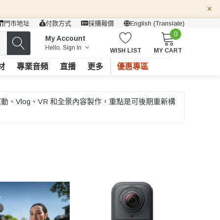
×
門市地址
付款方式
採購報價
English (Translate)
0
My Account
Hello.
Sign In
WISH LIST
MY CART
材
專業音頻
直播
更多
優惠專區
運動、Vlog、VR 和全景內容製作，重點是可後期重新構