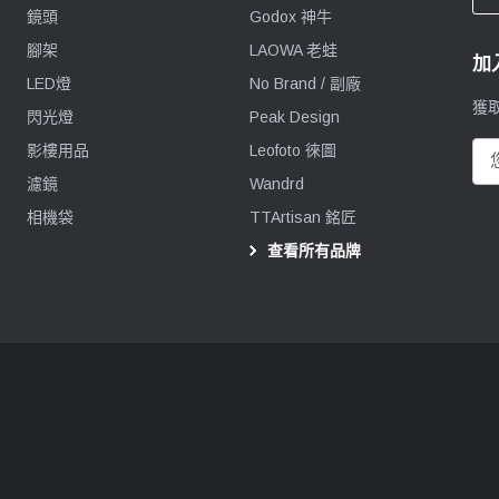
鏡頭
Godox 神牛
腳架
LAOWA 老蛙
加
LED燈
No Brand / 副廠
獲
閃光燈
Peak Design
影樓用品
Leofoto 徠圖
電
郵
濾鏡
Wandrd
地
相機袋
TTArtisan 銘匠
址
查看所有品牌