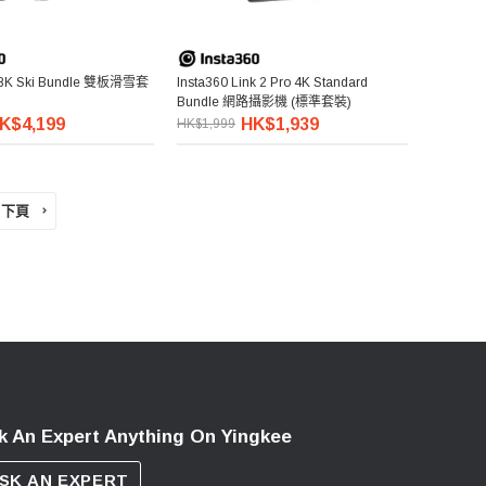
5 8K Ski Bundle 雙板滑雪套
Insta360 Link 2 Pro 4K Standard
Bundle 網路攝影機 (標準套裝)
K$4,199
HK$1,939
HK$1,999
下頁
k An Expert Anything On Yingkee
SK AN EXPERT