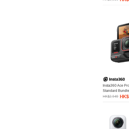
Insta360 Ace Pro
Standard Bun
HK$
HK$2,949