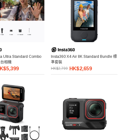
na Ultra Standard Combo
Insta360 X4 Air 8K Standard Bundle 標
雲台相機
準套裝
K$5,399
HK$2,659
HK$2,799