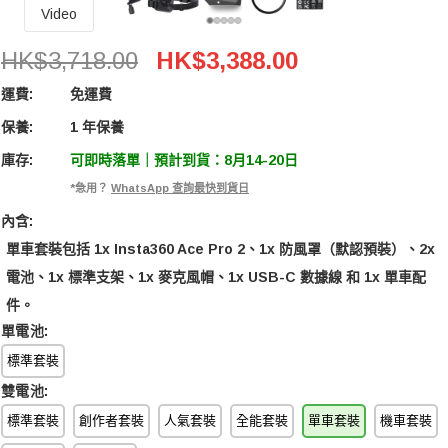
Video
Insta360 Ace Pro 2 Dual Battery Bike Bundle (
HK$3,718.00
HK$3,388.00
運費:
免運費
保養:
1 年保養
庫存:
可即時落單｜預計到貨：8月14-20日
*急用？
WhatsApp 查詢最快到貨日
內含:
單車套裝包括 1x Insta360 Ace Pro 2、1x 防風罩（默認預裝）、2x
電池、1x 標準支架、1x 麥克風帽、1x USB-C 數據線 和 1x 單車配
件。
單電池:
標準套裝
雙電池:
標準套裝
創作者套裝
人氣套裝
全能套裝
單車套裝
機車套裝