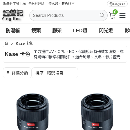
香港老字號｜30+年器材經驗｜
深水埗・旺角門市
English
0
搜
索
防潮箱
鏡頭
腳架
LED燈
閃光燈
影
Kase 卡色
首頁
主力提供UV、CPL、ND、保護鏡及特殊效果濾鏡，亦
Kase 卡色
有鏡頭和接環相關配件。適合風景、長曝、影片控光和
日常鏡頭保護，選購時可按口徑、濾鏡類型和拍攝效
果、型號和用途核對。