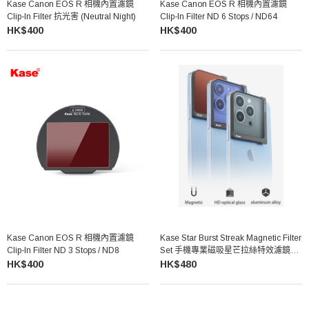
Kase Canon EOS R 相機內置濾鏡
Kase Canon EOS R 相機內置濾鏡
Clip-In Filter 抗光害 (Neutral Night)
Clip-In Filter ND 6 Stops / ND64
HK$400
HK$400
Kase Canon EOS R 相機內置濾鏡
Kase Star Burst Streak Magnetic Filter
Clip-In Filter ND 3 Stops / ND8
Set 手機專業磁吸星芒拉絲特效濾鏡套
裝
HK$400
HK$480