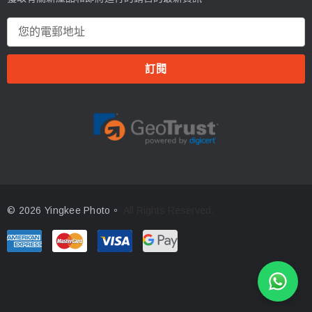
電
郵
地
址
© 2026 Yingkee Photo。
All Rights Reserved.