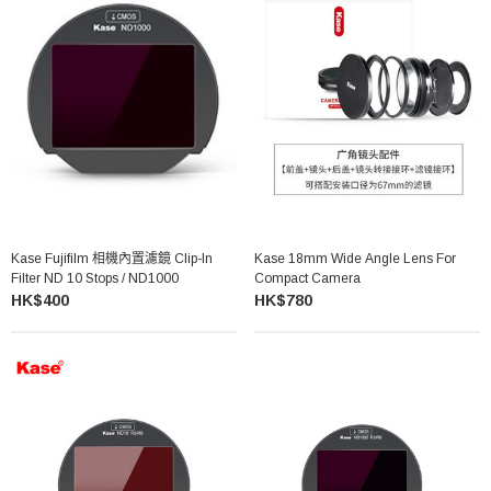
Kase Fujifilm 相機內置濾鏡 Clip-In
Kase 18mm Wide Angle Lens For
Filter ND 10 Stops / ND1000
Compact Camera
HK$400
HK$780