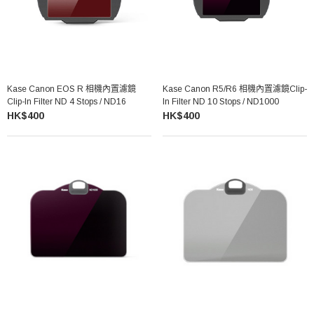
Kase Canon EOS R 相機內置濾鏡
Kase Canon R5/R6 相機內置濾鏡Clip-
Clip-In Filter ND 4 Stops / ND16
In Filter ND 10 Stops / ND1000
HK$400
HK$400