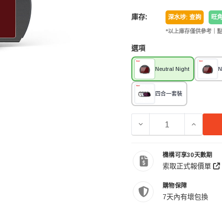
庫存:
深水埗: 查詢
旺角
*以上庫存僅供參考｜
選項
Neutral Night
N
四合一套裝
減少 KASE CANON EO
增加 KAS
機構可享30天數期
索取正式報價單
購物保障
7天內有壞包換