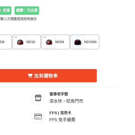
: 有貨
網購：可出貨
點擊上方標籤查詢即時庫存
D8
ND16
ND64
ND1000
S R 相機內置濾鏡CLIP-IN FILTER 抗光害 (NEUTRAL NIGH
E CANON EOS R 相機內置濾鏡CLIP-IN FILTER 抗光害 (NE
加到購物車
香港老字號
深水埗・旺角門市
FPS | 信用卡
FPS 免手續費