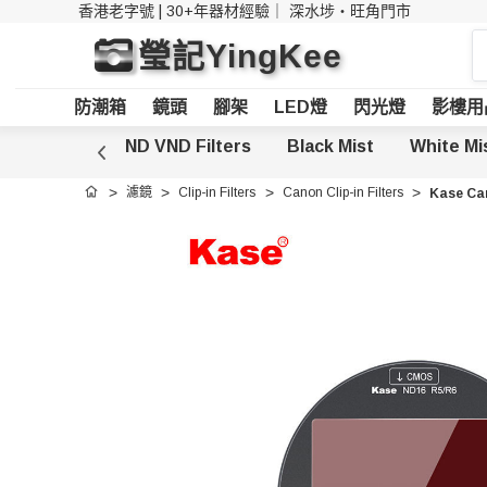
香港老字號 | 30+年器材經驗｜
深水埗・旺角門市
搜
瑩記YingKee
索
防潮箱
鏡頭
腳架
LED燈
閃光燈
影樓用
CPL Filters
ND VND Filters
Black Mist
White Mi
濾鏡
Clip-in Filters
Canon Clip-in Filters
Kase Ca
首頁