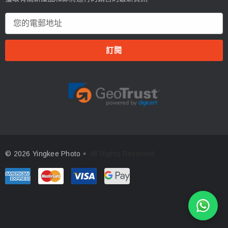
電
郵
地
址
© 2026 Yingkee Photo。
All Rights Reserved.