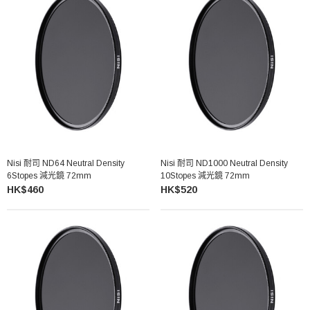
Nisi 耐司 ND64 Neutral Density
Nisi 耐司 ND1000 Neutral Density
6Stopes 減光鏡 72mm
10Stopes 減光鏡 72mm
HK$460
HK$520