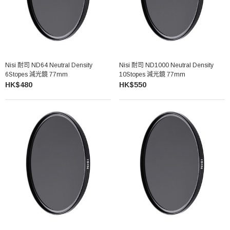
Nisi 耐司 ND64 Neutral Density
Nisi 耐司 ND1000 Neutral Density
6Stopes 減光鏡 77mm
10Stopes 減光鏡 77mm
HK$480
HK$550