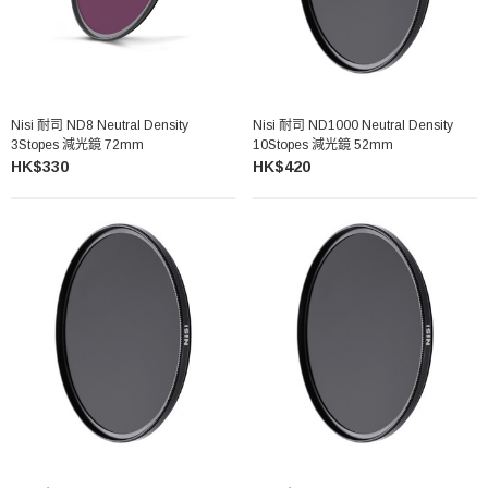
Nisi 耐司 ND8 Neutral Density
Nisi 耐司 ND1000 Neutral Density
3Stopes 減光鏡 72mm
10Stopes 減光鏡 52mm
HK$330
HK$420