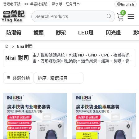
香港老字號｜30+年器材經驗｜
深水埗・旺角門市
English
0
搜
索
防潮箱
鏡頭
腳架
LED燈
閃光燈
影
Nisi 耐司
首頁
主力攝影濾鏡系統，包括 ND、GND、CPL、夜景抗光
Nisi 耐司
害、方形濾鏡架和近攝鏡。適合風景、建築、長曝、影片
和戶外拍攝，用家可按鏡頭口徑、濾鏡尺寸和拍攝效果選
擇。