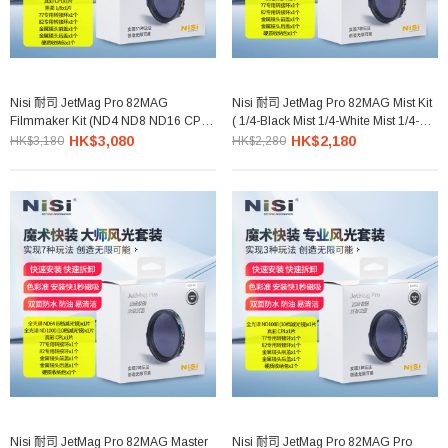
Nisi 耐司 JetMag Pro 82MAG
Nisi 耐司 JetMag Pro 82MAG Mist Kit
Filmmaker Kit (ND4 ND8 ND16 CPL
( 1/4-Black Mist 1/4-White Mist 1/4-Pro
1/8-Black Mist) 專業電影套裝
Glow Mist) 全能柔焦套裝
HK$3,080
HK$2,180
HK$3,180
HK$2,280
Nisi 耐司 JetMag Pro 82MAG Master
Nisi 耐司 JetMag Pro 82MAG Pro