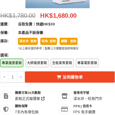
Nisi 耐司 JetMag Pro 82MAG Pro Landscape Filte
HK$1,780.00
HK$1,680.00
運費:
自取免費｜快遞HK$30
保養:
本產品不設保養
庫存:
深水埗: 查詢
旺角: 查詢
網購：查詢
*以上庫存僅供參考｜點擊上方標籤查詢即時庫存
選項:
專業風景套裝
大師風景套裝
全能柔焦套裝
專業電影套裝
減少 NISI 耐司 JETMAG PRO 82MAG PRO LANDSCAPE 
增加 NISI 耐司 JETMAG PRO 82MAG PRO LAND
加到購物車
機構可享30天數期
香港老字號
索取正式報價單
深水埗・旺角門市
購物保障
FPS | 信用卡
7天內有壞包換
FPS 免手續費