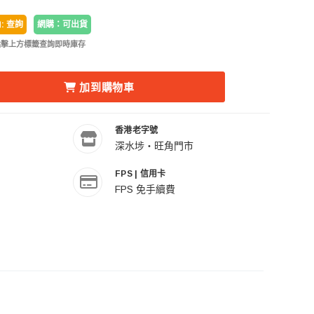
: 查詢
網購：可出貨
點擊上方標籤查詢即時庫存
5LH K10 VIDEO TRIPOD 加高版碳纖維攝錄腳架套裝 的數量
YER 卡宴 BF55LH K10 VIDEO TRIPOD 加高版碳纖維攝錄
加到購物車
香港老字號
深水埗・旺角門市
FPS | 信用卡
FPS 免手續費