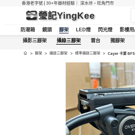
香港老字號 | 30+年器材經驗｜
深水埗・旺角門市
搜
瑩記YingKee
索
防潮箱
鏡頭
腳架
LED燈
閃光燈
影樓用
攝影三腳架
攝錄三腳架
雲台
獨腳架
腳架
攝錄三腳架
標準攝錄三腳架
Cayer 卡宴 BF
首頁