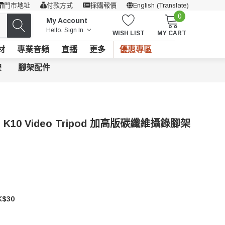
門市地址
付款方式
採購報價
English (Translate)
0
My Account
Hello.
Sign In
WISH LIST
MY CART
材
專業音頻
直播
更多
優惠專區
架
腳架配件
H K10 Video Tripod 加高版碳纖維攝錄腳架
$30