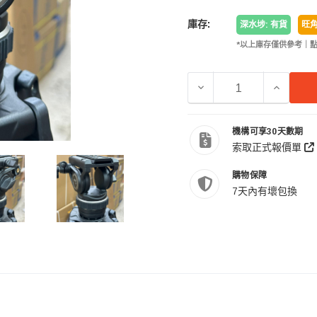
庫存:
深水埗: 有貨
旺角
*以上庫存僅供參考｜
減少 CAYER 卡宴 BF5
增加 CA
機構可享30天數期
索取正式報價單
購物保障
7天內有壞包換