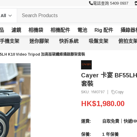
電話查詢 5409 0937
品
濾鏡
相機袋
相機配件
電池
Rig 配件
攝錄器
手機支架
迷你腳架
快拆系統
吸盤支架
俯拍支
55LH K10 Video Tripod 加高版碳纖維攝錄腳架套裝
Cayer 卡宴 BF55L
套裝
|
Copy
SKU:
YM0797
HK$1,980.00
運費:
自取免費｜快遞HK
保養:
1 年保養