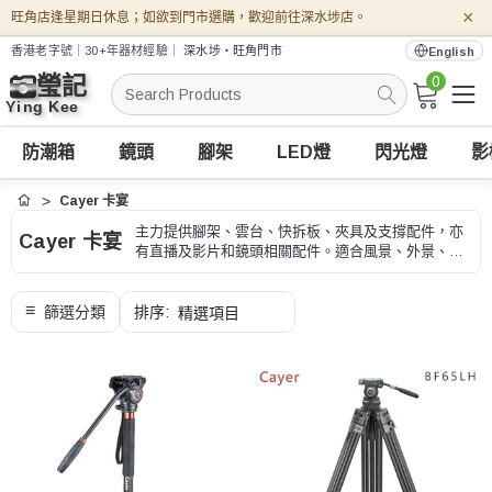
×
旺角店逢星期日休息；如欲到門市選購，歡迎前往深水埗店。
香港老字號｜30+年器材經驗｜
深水埗・旺角門市
English
0
搜
索
防潮箱
鏡頭
腳架
LED燈
閃光燈
影
Cayer 卡宴
首頁
主力提供腳架、雲台、快拆板、夾具及支撐配件，亦
Cayer 卡宴
有直播及影片和鏡頭相關配件。適合風景、外景、商
品、長焦和長時間拍攝，選購時可按承重、高度、收
納長度和快拆規格、型號和用途核對。