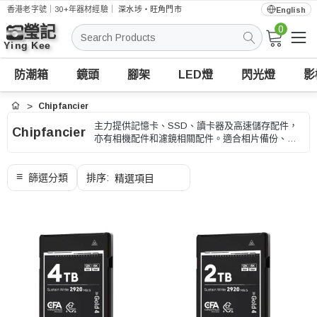
香港老字號｜30+年器材經驗｜
深水埗・旺角門市
English
0
搜
索
防潮箱
鏡頭
腳架
LED燈
閃光燈
影
Chipfancier
首頁
主力提供記憶卡、SSD、讀卡器及高速儲存配件，
Chipfancier
亦有相機配件和濾鏡相關配件。適合相片備份、
4K/8K 錄影和高速資料傳輸，選購時可按容量、速度
級別和相機兼容性、型號和用途核對。