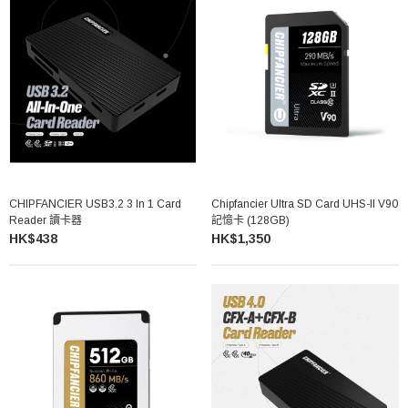
CHIPFANCIER USB3.2 3 In 1 Card
Chipfancier Ultra SD Card UHS-II V90
Reader 讀卡器
記憶卡 (128GB)
HK$438
HK$1,350