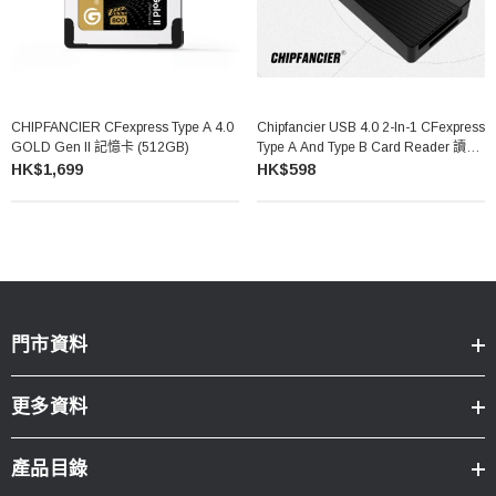
CHIPFANCIER CFexpress Type A 4.0
Chipfancier USB 4.0 2-In-1 CFexpress
GOLD Gen II 記憶卡 (512GB)
Type A And Type B Card Reader 讀卡
器
HK$1,699
HK$598
門市資料
更多資料
產品目錄