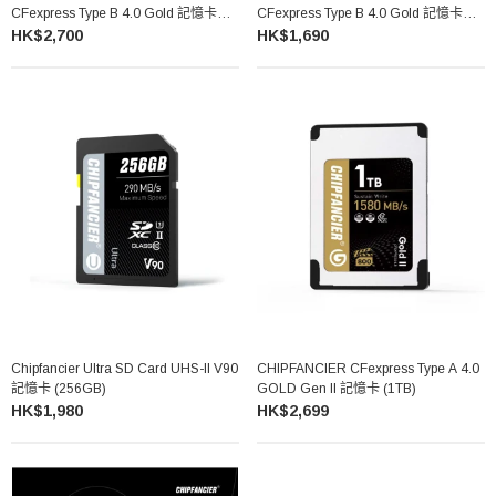
CFexpress Type B 4.0 Gold 記憶卡
CFexpress Type B 4.0 Gold 記憶卡
(1TB)
(512GB)
HK$2,700
HK$1,690
Chipfancier Ultra SD Card UHS-II V90
CHIPFANCIER CFexpress Type A 4.0
記憶卡 (256GB)
GOLD Gen II 記憶卡 (1TB)
HK$1,980
HK$2,699