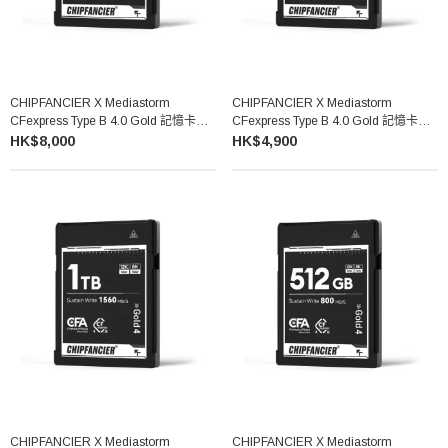
CHIPFANCIER X Mediastorm
CHIPFANCIER X Mediastorm
CFexpress Type B 4.0 Gold 記憶卡
CFexpress Type B 4.0 Gold 記憶卡
(4TB)
(2TB)
HK$8,000
HK$4,900
CHIPFANCIER X Mediastorm
CHIPFANCIER X Mediastorm