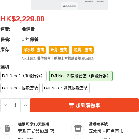
DJI Neo 2 (Fly More Combo Drone Only | 暢飛套
HK$2,229.00
運費:
免運費
保養:
1 年保養
庫存:
深水埗: 查詢
旺角: 查詢
網購：查詢
*以上庫存僅供參考｜點擊上方標籤查詢即時庫存
選項:
DJI Neo 2（僅飛行器）
DJI Neo 2 暢飛套裝（僅飛行器）
DJI Neo 2 暢飛套裝
DJI Neo 2 體感暢飛套裝
減少 DJI NEO 2 (FLY MORE COMBO DRONE ONLY |
增加 DJI NEO 2 (FLY MORE COMBO DRONE 
加到購物車
機構可享30天數期
香港老字號
索取正式報價單
深水埗・旺角門市