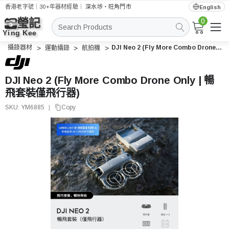
香港老字號｜30+年器材經驗｜
深水埗・旺角門市
English
0
搜
索
攝錄器材
DJI Neo 2 (Fly More Combo Drone Only | 暢飛套裝僅飛行器)
運動攝錄
航拍機
DJI Neo 2 (Fly More Combo Drone Only | 暢
飛套裝僅飛行器)
SKU:
YM6885
|
Copy